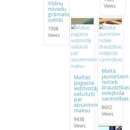
Viļānu
Views
novadu
grāmatu
svētki
7908
Views
Maltā
jauniešiem
Maltas
notiek
pagasta
draudzības
iedzīvotāji
volejbola
sašutuši
sacensības
par
apsaimniekošanas
8602
maksu
Views
9438
Views