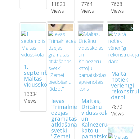
11820
7764
7668
Views
Views
Views
1.
septembris
Maltā
Maltas
notiek
vidusskolā
vērienīgi
rekonstruk
13334
darbi
Ievas
Maltas,
Views
Trimalnieces
Dricānu
7870
dzejas
vidusskolas
Views
grāmatas
un
atklāšanas
Kalnezeru
svētki
katoļu
''Zemei
pamatskolas