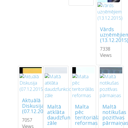
Vārds
uzņēmējie
(13.12.2015
7338
Views
Aktuālā
Diskusija
Maltā
Malta
Maltā
(07.12.2015)
atklāta
pēc
notikušas
daudzfunkcionālā
teritoriālās
pozitīvas
7057
zāle
reformas
pārmaiņa
Views