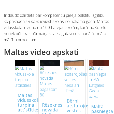
Ir daudz dzirdēts par kompetenču pieejā balstītu izglītību,
ko pakāpeniski sāks ieviest skolās no nākamā gada. Maltas
vidusskola ir viena no 100 Latvijas skolām, kurā jau šobrīd
notiek būtiskas pārmaiņas, lai sagatavotos jaunā formāta
mācību procesam.
Maltas video apskati
Maltas
vidusskola
Bērni
turpina
Rēzeknes
atstarojošās
Maltā
attīstīties
novada
vestes
pasniegta