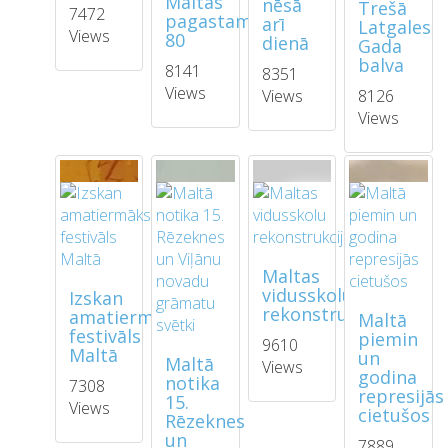
Maltas
nēsā
Trešā
7472
pagastam
arī
Latgales
Views
80
dienā
Gada
balva
8141
8351
Views
Views
8126
Views
Maltas
vidusskolu
Izskan
rekonstrukcija
amatiermākslas
Maltā
festivāls
piemin
9610
Maltā
un
Maltā
Views
godina
notika
7308
represijās
15.
Views
cietušos
Rēzeknes
un
7889