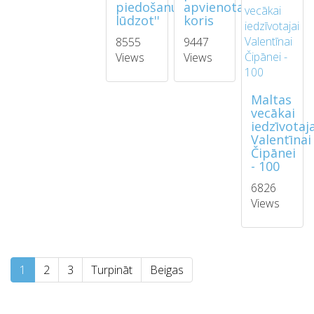
piedošanu
apvienotais
lūdzot''
koris
8555
9447
Views
Views
Maltas
vecākai
iedzīvotaj
Valentīnai
Čipānei
- 100
6826
Views
1
2
3
Turpināt
Beigas