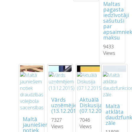
Maltas
pagasta
iedzīvotāji
sašutuši
par
apsaimnie
maksu
9433
Views
Vārds
Aktuālā
uzņēmējiem
Diskusija
Maltā
(13.12.2015)
(07.12.2015)
atklāta
daudzfunk
Maltā
7327
7046
zāle
jauniešiem
Views
Views
notiek