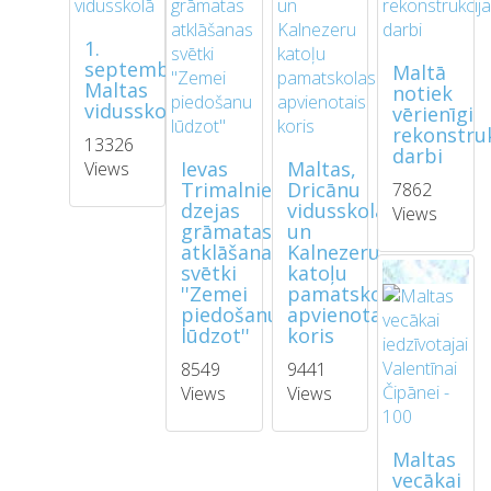
1.
septembris
Maltā
Maltas
notiek
vidusskolā
vērienīgi
rekonstruk
13326
darbi
Ievas
Maltas,
Views
Trimalnieces
Dricānu
7862
dzejas
vidusskolas
Views
grāmatas
un
atklāšanas
Kalnezeru
svētki
katoļu
''Zemei
pamatskolas
piedošanu
apvienotais
lūdzot''
koris
8549
9441
Views
Views
Maltas
vecākai