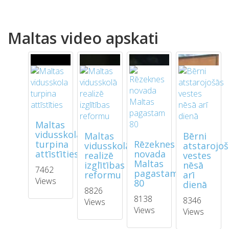
Maltas video apskati
Maltas
vidusskola
Maltas
Bērni
turpina
Rēzeknes
vidusskolā
atstarojo
attīstīties
novada
realizē
vestes
Maltas
izglītības
nēsā
7462
pagastam
reformu
arī
Views
80
dienā
8826
8138
8346
Views
Views
Views