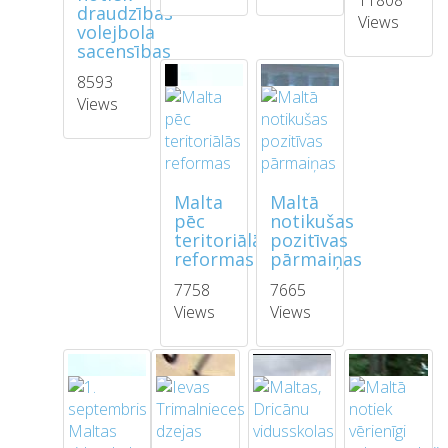
11808
draudzības
Views
volejbola
sacensības
8593
Views
Malta
Maltā
pēc
notikušas
teritoriālās
pozitīvas
reformas
pārmaiņas
7758
7665
Views
Views