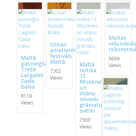
Maltas
vidusskol
Izskan
rekonstruk
amatiermākslas
festivāls
Maltā
9604
Maltā
pasniegta
Maltā
Views
Trešā
notika
7302
Latgales
15.
Views
Gada
Rēzeknes
balva
un
Viļānu
8118
novadu
Views
grāmatu
svētki
7900
Views