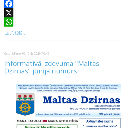
Facebook
X
WhatsApp
Lasīt tālāk...
Ceturtdiena, 02 Jūlijs 2026 10:46
Informatīvā izdevuma "Maltas
Dzirnas" jūnija numurs