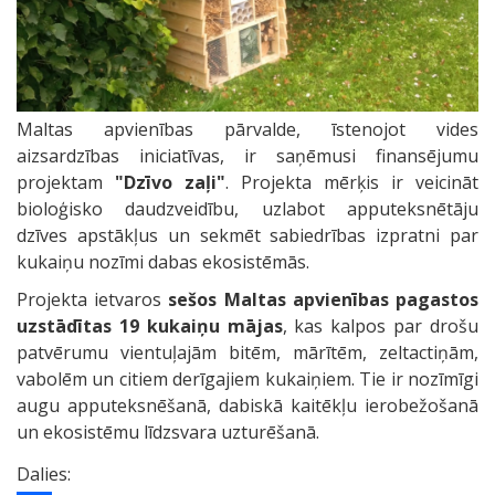
Maltas apvienības pārvalde, īstenojot vides
aizsardzības iniciatīvas, ir saņēmusi finansējumu
projektam
"Dzīvo zaļi"
. Projekta mērķis ir veicināt
bioloģisko daudzveidību, uzlabot apputeksnētāju
dzīves apstākļus un sekmēt sabiedrības izpratni par
kukaiņu nozīmi dabas ekosistēmās.
Projekta ietvaros
sešos Maltas apvienības pagastos
uzstādītas 19 kukaiņu mājas
, kas kalpos par drošu
patvērumu vientuļajām bitēm, mārītēm, zeltactiņām,
vabolēm un citiem derīgajiem kukaiņiem. Tie ir nozīmīgi
augu apputeksnēšanā, dabiskā kaitēkļu ierobežošanā
un ekosistēmu līdzsvara uzturēšanā.
Dalies: