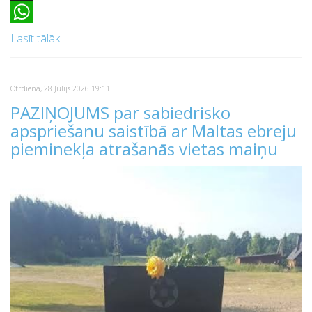
X
WhatsApp
Lasīt tālāk...
Otrdiena, 28 Jūlijs 2026 19:11
PAZIŅOJUMS par sabiedrisko
apspriešanu saistībā ar Maltas ebreju
pieminekļa atrašanās vietas maiņu