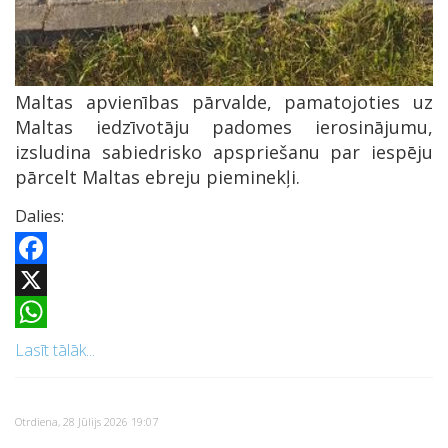
Maltas apvienības pārvalde, pamatojoties uz
Maltas iedzīvotāju padomes ierosinājumu,
izsludina sabiedrisko apspriešanu par iespēju
pārcelt Maltas ebreju pieminekļi.
Dalies:
Facebook
X
WhatsApp
Lasīt tālāk...
Otrdiena, 28 Jūlijs 2026 19:07