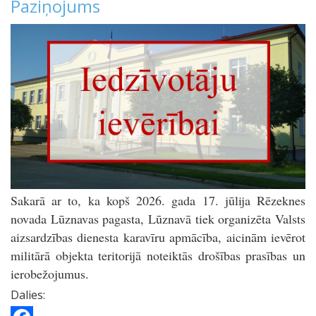
Paziņojums
Sakarā ar to, ka kopš 2026. gada 17. jūlija Rēzeknes
novada Lūznavas pagasta, Lūznavā tiek organizēta Valsts
aizsardzības dienesta karavīru apmācība, aicinām ievērot
militārā objekta teritorijā noteiktās drošības prasības un
ierobežojumus.
Dalies: