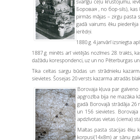
svarīgu ceļu krustojumu, iev
Боровая , no бор-sils), kas 
pirmās mājas – zirgu pasta s
gadā vairums ēku piederēja S
ierēdņi.
1880.g. 4.janvārī izsniegta 
1887.g. minēts arī vietējās nozīmes 28. trakts, 
dažādu korespondenci, uz un no Pēterburgas un Di
Tika celtas sargu būdas un strādnieku kazarma
sievietes. Šosejas 20.versts kazarma atradās blakus
Borovaja kļuva par galveno 
apgrozība bija ne mazāka kā
gadā Borovajā strādāja 26 rat
un 156 sievietes. Borovaja 
apdzīvotas vietas (ciema) st
Maltas pasta stacijas ēku k
korpusi(14x8m) ar sānu gali