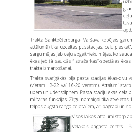
uzbū
gran
ceļu
tuv
apdz
Trakta Sanktpēterburga- Varšava kopējais garu
attālumā) tika uzceltas pusstacijas, ceļu pieska
sargu mājas jeb ceļu apgaitnieku mājas, ko sauca
ēkas jeb tā sauktās “ stražarkas”-speciālas ēkas
trakta izmantošanai.
Trakta svarīgākās bija pasta stacijas ēkas-divu v
(vietām 12-22 vai 16-20 verstīm). Attālumi star
upēm un ūdenstilpnēm. Pasta staciju ēkas cēla pē
militārās funkcijas. Zirgu nomaiņai tika atvēlēt
telpas augsta ranga ceļotājiem, arī pagrabi un nol
Visos laikos attālumi starp a
Vēlākais pagasta centrs - 