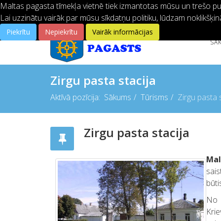
Maltas pagasta tīmekļa vietnē tiek izmantotas mūsu un trešo pušu
Lai uzzinātu vairāk par mūsu sīkdatņu politiku, lūdzam noklikšķin
Piekrītu
Nepiekrītu
Vairāk informācijas
SĀ
Zirgu pasta stacija
Aktīvā pozīcija:
Sākums
Tūrisms
Zirgu pasta 
Zirgu pasta stacija
Mal
sais
būti
No 1
Krie