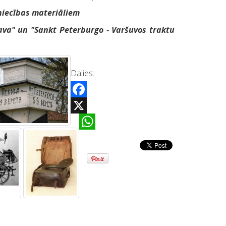
tniecības materiāliem
ava" un "Sankt Peterburgo - Varšuvos traktu
Dalies:
Facebook
X
WhatsApp