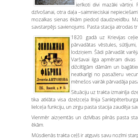
ierīkoti divi mazāki vārtiņ
dzīvošanai, otra daļa –saimnieciskai nepieciešamī
mozaīkas sienas ēkām piedod daudzveidību. Malt
savstarpējs savienojums. Pasta stacija atrodas tr
1820. gadā uz Krievijas ceļie
pārvadātas vēstules, sūtījumi,
lodziņiem. Šādi pārvadāt varēj
Varšavai ilga apmēram divas n
dižciltīgām dāmām un bagātie
neatkarīgi no pasažieru vecum
mēnešos vairāk pārvadāja pasa
Situāciju uz trakta izmainīja d
tika atklāta visa dzelzceļa līnija Sanktpēterbu
lielceļa funkciju, un zirgu pasta stacija zaudēja sa
Vienmēr aizņemtās un dzīvības pilnās pasta sta
ēkām.
Mūsdienās trakta ceļš ir atguvis savu nozīmi sta