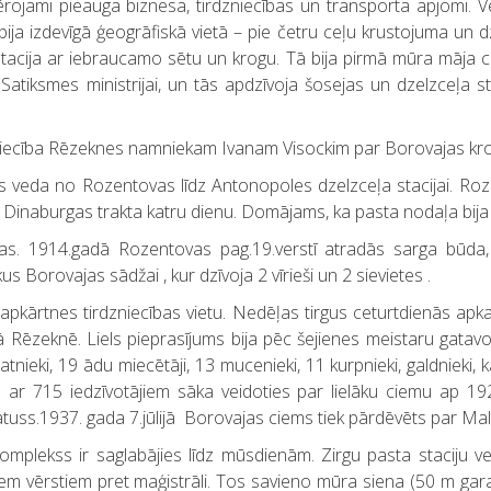
ērojami pieauga biznesa, tirdzniecības un transporta apjomi. V
bija izdevīgā ģeogrāfiskā vietā – pie četru ceļu krustojuma un d
tacija ar iebraucamo sētu un krogu. Tā bija pirmā mūra māja cie
atiksmes ministrijai, un tās apdzīvoja šosejas un dzelzceļa str
apliecība Rēzeknes namniekam Ivanam Visockim par Borovajas kr
kas veda no Rozentovas līdz Antonopoles dzelzceļa stacijai. Ro
naburgas trakta katru dienu. Domājams, ka pasta nodaļa bija ie
s. 1914.gadā Rozentovas pag.19.verstī atradās sarga būda, k
 Borovajas sādžai , kur dzīvoja 2 vīrieši un 2 sievietes .
apkārtnes tirdzniecības vietu. Nedēļas tirgus ceturtdienās apk
 Rēzeknē. Liels pieprasījums bija pēc šejienes meistaru gatav
nieki, 19 ādu miecētāji, 13 mucenieki, 11 kurpnieki, galdnieki, k
ar 715 iedzīvotājiem sāka veidoties par lielāku ciemu ap 1923
atuss.1937. gada 7.jūlijā Borovajas ciems tiek pārdēvēts par Mal
omplekss ir saglabājies līdz mūsdienām. Zirgu pasta staciju vei
em vērstiem pret maģistrāli. Tos savieno mūra siena (50 m gara)