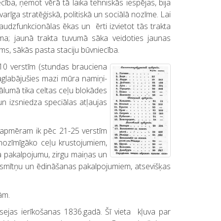
ība, ņemot vērā tā laika tehniskās iespējas, bija
arīga stratēģiskā, politiskā un sociālā nozīme. Lai
udzfunkcionālas ēkas un ērti izvietot tās trakta
ēma; jaunā trakta tuvumā sāka veidoties jaunas
ms, sākās pasta staciju būvniecība.
10 verstīm (stundas brauciena
saglabājušies mazi mūra namiņi-
ālumā tika celtas ceļu blokādes
un izsniedza speciālas atļaujas
ti apmēram ik pēc 21-25 verstīm
 nozīmīgāko ceļu krustojumiem,
ta pakalpojumu, zirgu maiņas un
aktsmītņu un ēdināšanas pakalpojumiem, atsevišķas
ām.
ejas ierīkošanas 1836.gadā. Šī vieta kļuva par