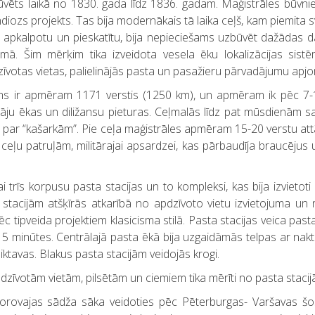
vēts laikā no 1830. gada līdz 1836. gadam. Maģistrāles būvniec
diozs projekts. Tas bija modernākais tā laika ceļš, kam piemita sv
 apkalpotu un pieskatītu, bija nepieciešams uzbūvēt dažādas da
umā. Šim mērķim tika izveidota vesela ēku lokalizācijas sist
īvotas vietas, palielinājās pasta un pasažieru pārvadājumu apjo
ms ir apmēram 1171 verstis (1250 km), un apmēram ik pēc 7-
tītāju ēkas un diližansu pieturas. Ceļmalās līdz pat mūsdienām 
 par “kašarkām”. Pie ceļa maģistrāles apmēram 15-20 verstu att
 ceļu patruļām, militārajai apsardzei, kas pārbaudīja braucējus 
ai trīs korpusu pasta stacijas un to kompleksi, kas bija izvieto
p stacijām atšķīrās atkarībā no apdzīvoto vietu izvietojuma un
c tipveida projektiem klasicisma stilā. Pasta stacijas veica pas
as 15 minūtes. Centrālajā pasta ēkā bija uzgaidāmās telpas ar n
iktavas. Blakus pasta stacijām veidojās krogi.
pdzīvotām vietām, pilsētām un ciemiem tika mērīti no pasta stacij
Borovajas sādža sāka veidoties pēc Pēterburgas- Varšavas šos