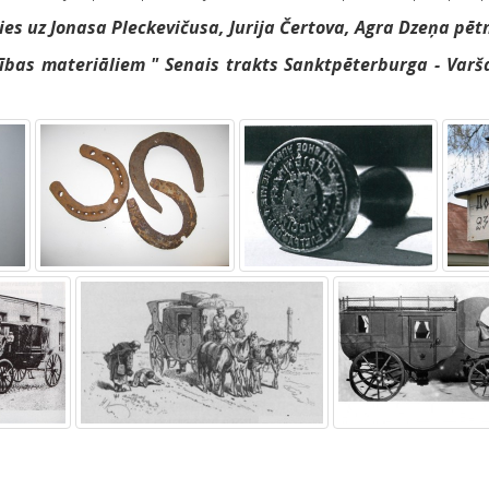
ties uz Jonasa Pleckevičusa, Jurija Čertova, Agra Dzeņa pē
cības materiāliem " Senais trakts Sanktpēterburga - Varš