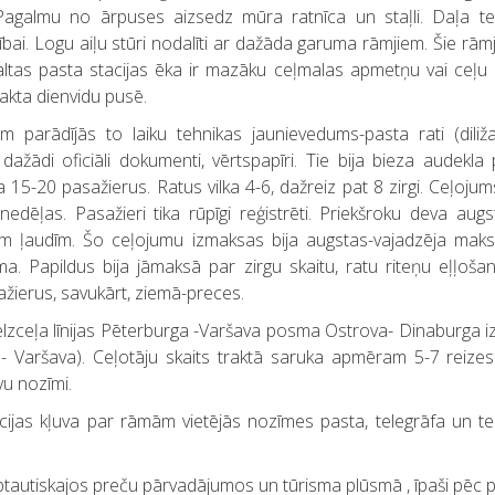
i. Pagalmu no ārpuses aizsedz mūra ratnīca un staļli. Daļa te
bai. Logu aiļu stūri nodalīti ar dažāda garuma rāmjiem. Šie rāmj
as pasta stacijas ēka ir mazāku ceļmalas apmetņu vai ceļu k
akta dienvidu pusē.
m parādījās to laiku tehnikas jaunievedums-pasta rati (diliža
 dažādi oficiāli dokumenti, vērtspapīri. Tie bija bieza audekl
a 15-20 pasažierus. Ratus vilka 4-6, dažreiz pat 8 zirgi. Ceļoju
edēļas. Pasažieri tika rūpīgi reģistrēti. Priekšroku deva augs
m ļaudīm. Šo ceļojumu izmaksas bija augstas-vajadzēja maksāt
a. Papildus bija jāmaksā par zirgu skaitu, ratu riteņu eļļošan
žierus, savukārt, ziemā-preces.
zelzceļa līnijas Pēterburga -Varšava posma Ostrova- Dinaburga izb
rga- Varšava). Ceļotāju skaits traktā saruka apmēram 5-7 rei
vu nozīmi.
cijas kļuva par rāmām vietējās nozīmes pasta, telegrāfa un te
rptautiskajos preču pārvadājumos un tūrisma plūsmā , īpaši pēc p