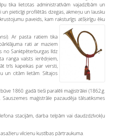
lpu tika lietotas administratīvām vajadzībām un
i un pieticīgi profilētās dzegas, akmeņu un lausku
rustojumu paveids, kam raksturīgs atšķirīgu ēku
nsi). Ar pasta ratiem tika
a pārklājuma rati ar maziem
ms no Sanktpēterburgas līdz
ta ranga valsts ierēdņiem,
 trīs kapeikas par versti,
u un citām lietām. Siltajos
ūve 1860. gadā tieši paralēli maģistrālei (1862.g.
zes. Sauszemes maģistrāle pazaudēja tālsatiksmes
lefona stacijām, darba telpām vai daudzdzīvokļu
asažieru vilcienu kustības pārtraukuma.