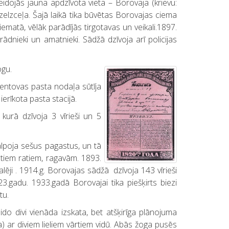
eidojās jauna apdzīvota vieta – Borovaja (krievu:
zelzceļa. Šajā laikā tika būvētas Borovajas ciema
matā, vēlāk parādījās tirgotavas un veikali.1897.
ādnieki un amatnieki. Sādžā dzīvoja arī policijas
ogu.
zentovas pasta nodaļa sūtīja
rīkota pasta stacijā.
urā dzīvoja 3 vīrieši un 5
alpoja sešus pagastus, un tā
otiem ratiem, ragavām. 1893.
alēji . 1914.g. Borovajas sādžā dzīvoja 143 vīrieši
.gadu. 1933.gadā Borovajai tika piešķirts biezi
tu.
do divi vienāda izskata, bet atšķirīga plānojuma
 ar diviem lieliem vārtiem vidū. Abās žoga pusēs