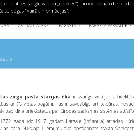
 sīkdatnes (angļu valodā „cookies”), lai nodrošinātu tās darbību 
āt uz pogas “Vairāk informācijas”.
KUMS
AKTUALITĀTES
PAGASTS
PAGASTA PĀRVALDE
stacija
tas zirgu pasta stacijas ēka
ir svarīgs vietējās arhitektū
tītas ar šīs vietas pagātni. Tas ir savdabīgs arhitektūras, novad
ski papildina priekšstatus par Eiropas satiksmes sistēmas attīstīb
772. gada līdz 1917. gadam Latgale (Inflantija) atradās Kriev
vijas cara Nikolaja I lēmumu tika apstiprināts trakta Sanktpē