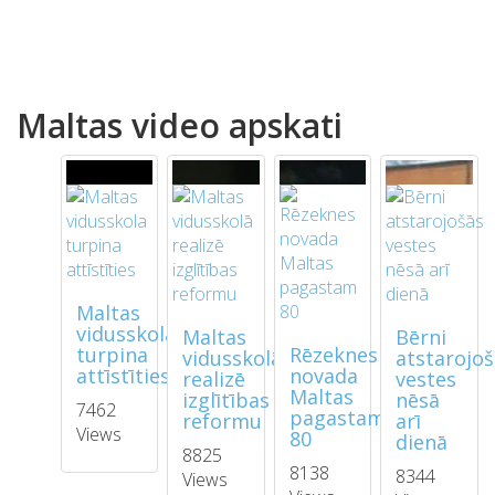
Maltas video apskati
Maltas
vidusskola
Maltas
Bērni
turpina
Rēzeknes
vidusskolā
atstarojo
attīstīties
novada
realizē
vestes
Maltas
izglītības
nēsā
7462
pagastam
reformu
arī
Views
80
dienā
8825
8138
8344
Views