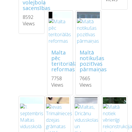
volejbola
sacensības
8592
Views
Malta
Maltā
pēc
notikušas
teritoriālās
pozitīvas
reformas
pārmaiņas
7758
7665
Views
Views