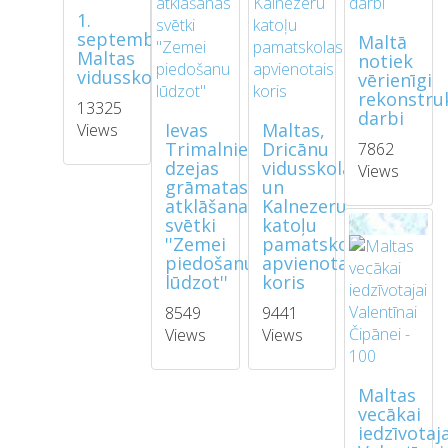
1.
septembris
Maltā
Maltas
notiek
vidusskolā
vērienīgi
rekonstruk
13325
darbi
Ievas
Maltas,
Views
Trimalnieces
Dricānu
7862
dzejas
vidusskolas
Views
grāmatas
un
atklāšanas
Kalnezeru
svētki
katoļu
''Zemei
pamatskolas
piedošanu
apvienotais
lūdzot''
koris
8549
9441
Views
Views
Maltas
vecākai
iedzīvotaj