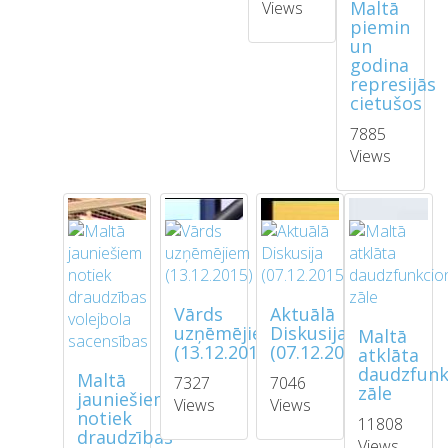
Maltā
Views
piemin
un
godina
represijās
cietušos
7885
Views
Vārds
Aktuālā
uzņēmējiem
Diskusija
Maltā
(13.12.2015)
(07.12.2015)
atklāta
daudzfunk
Maltā
7327
7046
zāle
jauniešiem
Views
Views
notiek
11808
draudzības
Views