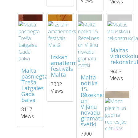
Views
Views
Maltas
vidusskol
Izskan
rekonstruk
amatiermākslas
festivāls
Maltā
9603
Maltā
pasniegta
Maltā
Views
Trešā
notika
7302
Latgales
15.
Views
Gada
Rēzeknes
balva
un
Viļānu
8117
novadu
Views
grāmatu
svētki
7900