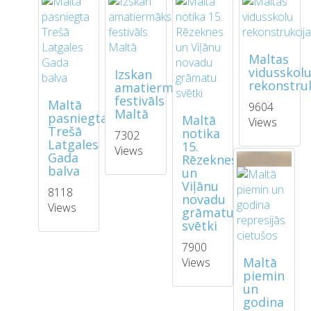
Maltas
vidusskol
Izskan
rekonstruk
amatiermākslas
festivāls
Maltā
9604
Maltā
pasniegta
Maltā
Views
Trešā
notika
7302
Latgales
15.
Views
Gada
Rēzeknes
balva
un
Viļānu
8118
novadu
Views
grāmatu
svētki
7900
Maltā
Views
piemin
un
godina