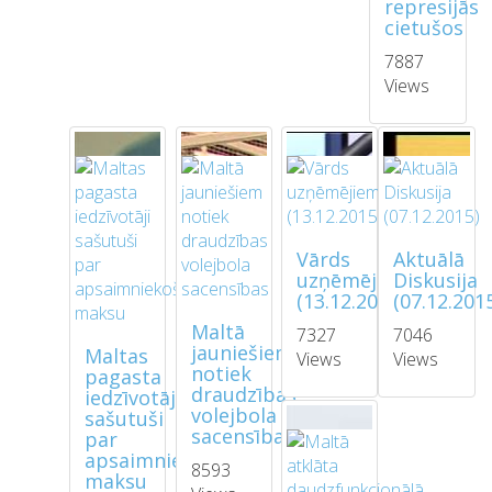
represijās
cietušos
7887
Views
Vārds
Aktuālā
uzņēmējiem
Diskusija
(13.12.2015)
(07.12.201
Maltā
7327
7046
jauniešiem
Maltas
Views
Views
notiek
pagasta
draudzības
iedzīvotāji
volejbola
sašutuši
sacensības
par
apsaimniekošanas
8593
maksu