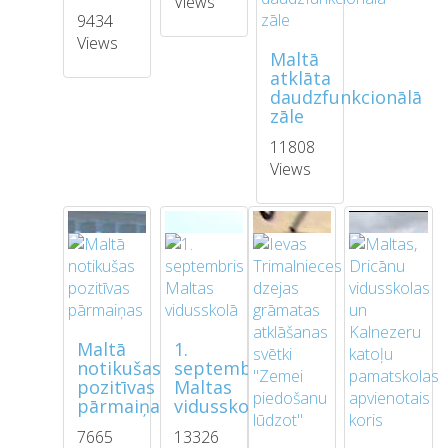
Views
9434
Views
Maltā
atklāta
daudzfunkcionālā
zāle
11808
Views
Maltā
1.
notikušas
septembris
pozitīvas
Maltas
pārmaiņas
vidusskolā
7665
13326