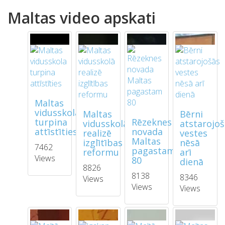
Maltas video apskati
Maltas
vidusskola
Maltas
Bērni
turpina
Rēzeknes
vidusskolā
atstarojo
attīstīties
novada
realizē
vestes
Maltas
izglītības
nēsā
7462
pagastam
reformu
arī
Views
80
dienā
8826
8138
8346
Views
Views
Views