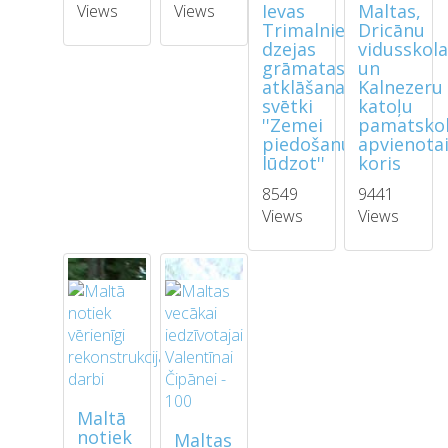
Ievas
Maltas,
Views
Views
Trimalnieces
Dricānu
dzejas
vidusskol
grāmatas
un
atklāšanas
Kalnezeru
svētki
katoļu
''Zemei
pamatsko
piedošanu
apvienota
lūdzot''
koris
8549
9441
Views
Views
Maltā
notiek
Maltas