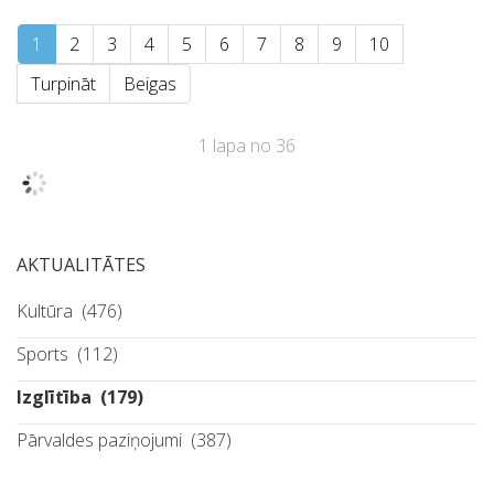
1
2
3
4
5
6
7
8
9
10
Turpināt
Beigas
1 lapa no 36
AKTUALITĀTES
Kultūra
(476)
Sports
(112)
Izglītība
(179)
Pārvaldes paziņojumi
(387)