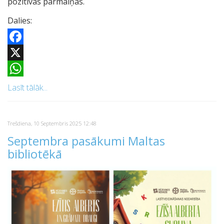
pozitīvas pārmaiņas.
Dalies:
Facebook
X
WhatsApp
Lasīt tālāk...
Trešdiena, 10 Septembris 2025 12:48
Septembra pasākumi Maltas
bibliotēkā