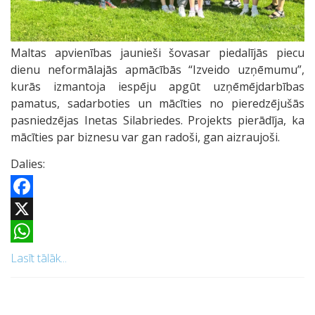
Maltas apvienības jaunieši šovasar piedalījās piecu
dienu neformālajās apmācībās “Izveido uzņēmumu”,
kurās izmantoja iespēju apgūt uzņēmējdarbības
pamatus, sadarboties un mācīties no pieredzējušās
pasniedzējas Inetas Silabriedes. Projekts pierādīja, ka
mācīties par biznesu var gan radoši, gan aizraujoši.
Dalies:
Facebook
X
WhatsApp
Lasīt tālāk...