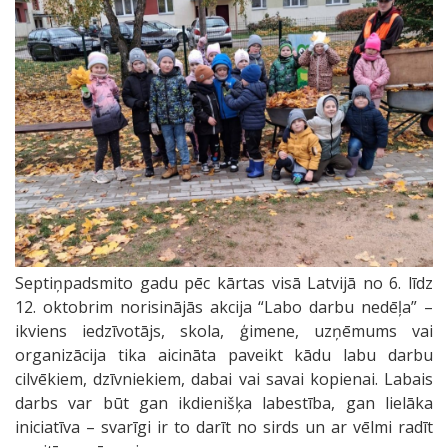
Septiņpadsmito gadu pēc kārtas visā Latvijā no 6. līdz
12. oktobrim norisinājās akcija “Labo darbu nedēļa” –
ikviens iedzīvotājs, skola, ģimene, uzņēmums vai
organizācija tika aicināta paveikt kādu labu darbu
cilvēkiem, dzīvniekiem, dabai vai savai kopienai. Labais
darbs var būt gan ikdienišķa labestība, gan lielāka
iniciatīva – svarīgi ir to darīt no sirds un ar vēlmi radīt