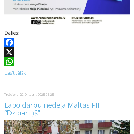
Dalies:
Facebook
X
WhatsApp
Lasīt tālāk...
Trešdiena, 22 Oktobris 2025 08:25
Labo darbu nedēļa Maltas PII
“Dzīpariņš”