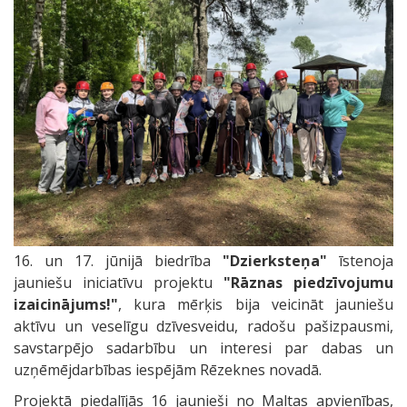
16. un 17. jūnijā biedrība
"Dzierksteņa"
īstenoja
jauniešu iniciatīvu projektu
"Rāznas piedzīvojumu
izaicinājums!"
, kura mērķis bija veicināt jauniešu
aktīvu un veselīgu dzīvesveidu, radošu pašizpausmi,
savstarpējo sadarbību un interesi par dabas un
uzņēmējdarbības iespējām Rēzeknes novadā.
Projektā piedalījās 16 jaunieši no Maltas apvienības,