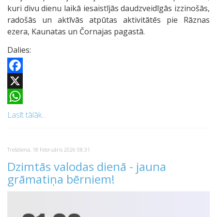
kuri divu dienu laikā iesaistījās daudzveidīgās izzinošās,
radošās un aktīvās atpūtas aktivitātēs pie Rāznas
ezera, Kaunatas un Čornajas pagastā.
Dalies:
Facebook
X
WhatsApp
Lasīt tālāk...
Trešdiena, 18 Februāris 2026 08:31
Dzimtās valodas dienā - jauna
grāmatiņa bērniem!