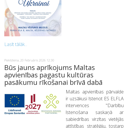
Lasīt tālāk...
Piektdiena, 20 Februāris 2026 12:30
Būs jauns aprīkojums Maltas
apvienības pagastu kultūras
pasākumu rīkošanai brīvā dabā
Maltas apvienības pārvalde
ir uzsākusi īstenot ES ELFLA
intervences "Darbību
īstenošana saskaņā ar
sabiedrības virzītas vietējās
attīstības stratēģiju, tostarp