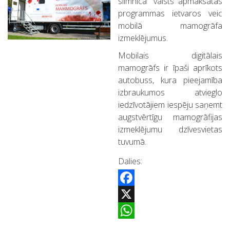
slimnīca” valsts apmaksātās
programmas ietvaros veic
mobilā mamogrāfa
izmeklējumus.
Mobilais digitālais
mamogrāfs ir īpaši aprīkots
autobuss, kura pieejamība
izbraukumos atvieglo
iedzīvotājiem iespēju saņemt
augstvērtīgu mamogrāfijas
izmeklējumu dzīvesvietas
tuvumā.
Dalies:
Facebook
X
WhatsApp