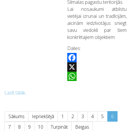
Silmalas pagastu teritorijās.
Lai nosaukumi atbilstu
vietējai izrunai un tradīcijām,
aicinām iedzīvotājus sniegt
savu viedokli par šiem
konkrētajiem objektiem:
Dalies:
Facebook
X
WhatsApp
Lasīt tālāk...
Sākums
Iepriekšējā
1
2
3
4
5
6
7
8
9
10
Turpināt
Beigas