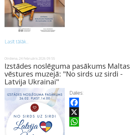
Lasīt tālāk...
Otrdiena, 24 Februāris 2026 09:55
Izstādes noslēguma pasākums Maltas
vēstures muzejā: "No sirds uz sirdi -
Latvija Ukrainai"
Dalies:
Facebook
X
WhatsApp