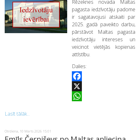
Rēzeknes novada Maltas
pagasta iedzīvotāju padome
ir sagatavojusi atskaiti par
2025. gadā paveikto darbu,
pārstāvot Maltas pagasta
iedzīvotāju intereses un
veicinot vietējās kopienas
attīstību.
Dalies:
Facebook
X
WhatsApp
Lasīt tālāk...
Otrdiena, 10 Marts 2026 15:01
Emīls Černiševs no Maltas apliecina