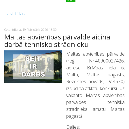
WhatsApp
Lasīt tālāk...
Ceturtdiena, 19 Februāris 2026 13:30
Maltas apvienības pārvalde aicina
darbā tehnisko strādnieku
Maltas apvienības pārvalde
(reģ. Nr.40900027426,
adrese: Brīvības iela 6,
Malta, Maltas pagasts,
Rēzeknes novads, LV-4630)
izsludina atklātu konkursu uz
vakanto Maltas apvienības
pārvaldes tehniskā
strādnieka amatu Maltas
pagastā.
Dalies: