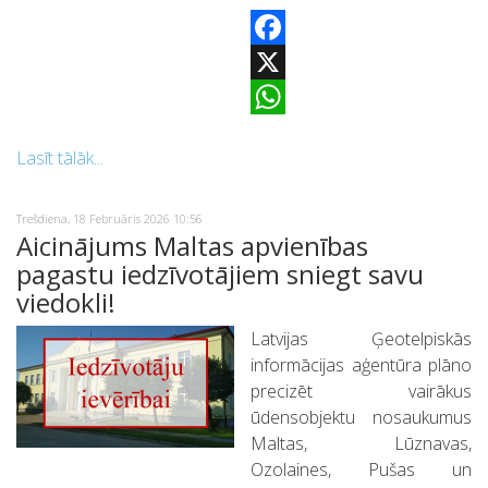
Facebook
X
WhatsApp
Lasīt tālāk...
Trešdiena, 18 Februāris 2026 10:56
Aicinājums Maltas apvienības
pagastu iedzīvotājiem sniegt savu
viedokli!
Latvijas Ģeotelpiskās
informācijas aģentūra plāno
precizēt vairākus
ūdensobjektu nosaukumus
Maltas, Lūznavas,
Ozolaines, Pušas un