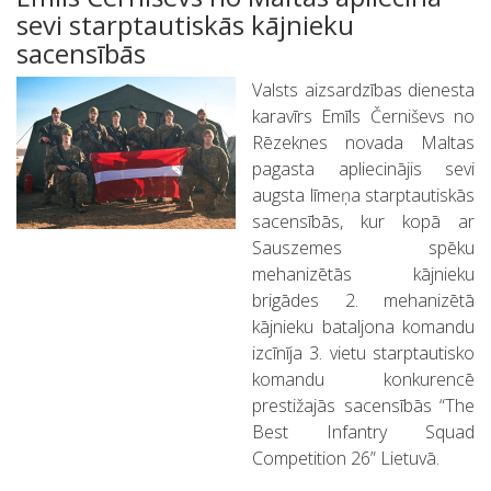
sevi starptautiskās kājnieku
sacensībās
Valsts aizsardzības dienesta
karavīrs Emīls Černiševs no
Rēzeknes novada Maltas
pagasta apliecinājis sevi
augsta līmeņa starptautiskās
sacensībās, kur kopā ar
Sauszemes spēku
mehanizētās kājnieku
brigādes 2. mehanizētā
kājnieku bataljona komandu
izcīnīja 3. vietu starptautisko
komandu konkurencē
prestižajās sacensībās “The
Best Infantry Squad
Competition 26” Lietuvā.