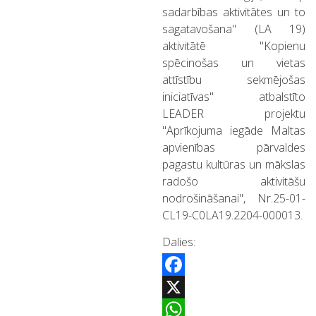
sadarbības aktivitātes un to
sagatavošana" (LA 19)
aktivitātē "Kopienu
spēcinošas un vietas
attīstību sekmējošas
iniciatīvas" atbalstīto
LEADER projektu
"Aprīkojuma iegāde Maltas
apvienības pārvaldes
pagastu kultūras un mākslas
radošo aktivitāšu
nodrošināšanai", Nr.25-01-
CL19-C0LA19.2204-000013.
Dalies:
Facebook
X