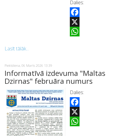
Dalies:
Facebook
X
WhatsApp
Lasīt tālāk...
Piektdiena, 06 Marts 2026 13:39
Informatīvā izdevuma "Maltas
Dzirnas" februāra numurs
Dalies:
Facebook
X
WhatsApp