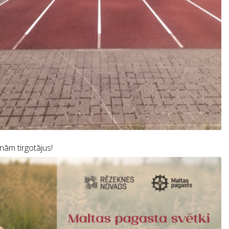
inām tirgotājus!