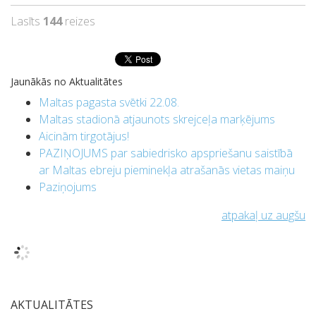
WhatsApp
Lasīts
144
reizes
Jaunākās no Aktualitātes
Maltas pagasta svētki 22.08.
Maltas stadionā atjaunots skrejceļa marķējums
Aicinām tirgotājus!
PAZIŅOJUMS par sabiedrisko apspriešanu saistībā
ar Maltas ebreju pieminekļa atrašanās vietas maiņu
Paziņojums
atpakaļ uz augšu
AKTUALITĀTES