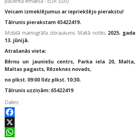
pacienta iemaksa - EUR 3,00).
Veicam izmeklējumus ar iepriekšējo pierakstu!
Tālrunis pierakstam 65422419.
Mobilā mamogrāfa izbraukums Maltā notiks
2025. gada
13. jūnijā.
Atrašanās vieta:
Bērnu un jauniešu centrs, Parka iela 20, Malta,
Maltas pagasts, Rēzeknes novads,
no plkst. 09:00 līdz plkst. 10:30.
Tālrunis uzziņām: 65422419
.
Dalies:
Facebook
X