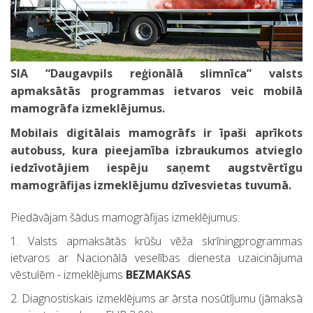
SIA “Daugavpils reģionālā slimnīca” valsts
apmaksātās programmas ietvaros veic mobilā
mamogrāfa izmeklējumus.
Mobilais digitālais mamogrāfs ir īpaši aprīkots
autobuss, kura pieejamība izbraukumos atvieglo
iedzīvotājiem iespēju saņemt augstvērtīgu
mamogrāfijas izmeklējumu dzīvesvietas tuvumā.
Piedāvājam šādus mamogrāfijas izmeklējumus:
1. Valsts apmaksātās krūšu vēža skrīningprogrammas
ietvaros ar Nacionālā veselības dienesta uzaicinājuma
vēstulēm - izmeklējums
BEZMAKSAS
.
2. Diagnostiskais izmeklējums ar ārsta nosūtījumu (jāmaksā