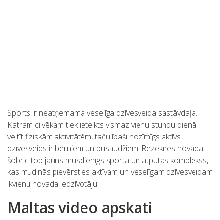
Sports ir neatņemama veselīga dzīvesveida sastāvdaļa.
Katram cilvēkam tiek ieteikts vismaz vienu stundu dienā
veltīt fiziskām aktivitātēm, taču īpaši nozīmīgs aktīvs
dzīvesveids ir bērniem un pusaudžiem. Rēzeknes novadā
šobrīd top jauns mūsdienīgs sporta un atpūtas komplekss,
kas mudinās pievērsties aktīvam un veselīgam dzīvesveidam
ikvienu novada iedzīvotāju.
Maltas video apskati