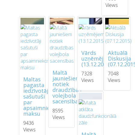
Views
Vārds
Aktuālā
uzņēmējiem
Diskusija
(13.12.2015)
(07.12.201
Maltā
7328
7048
jauniešiem
Maltas
Views
Views
notiek
pagasta
draudzības
iedzīvotāji
volejbola
sašutuši
sacensības
par
apsaimniekošanas
8595
maksu
Views
9436
Views
Maltā