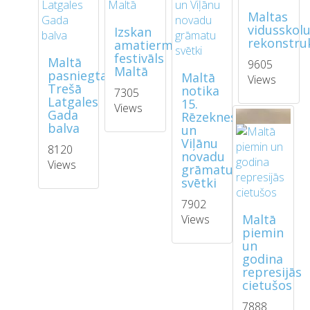
Maltas
vidusskol
Izskan
rekonstruk
amatiermākslas
festivāls
Maltā
9605
Maltā
pasniegta
Maltā
Views
Trešā
notika
7305
Latgales
15.
Views
Gada
Rēzeknes
balva
un
Viļānu
8120
novadu
Views
grāmatu
svētki
7902
Maltā
Views
piemin
un
godina
represijās
cietušos
7888