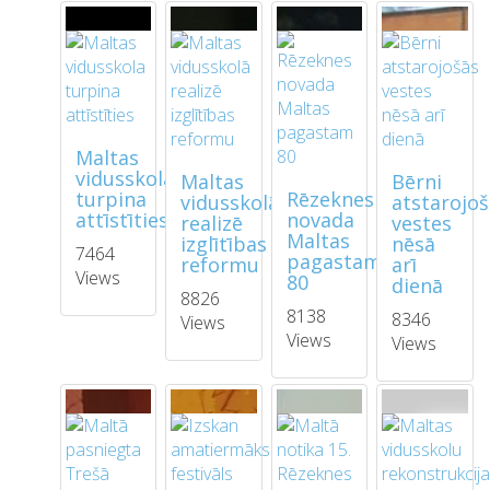
Maltas
vidusskola
Maltas
Bērni
turpina
Rēzeknes
vidusskolā
atstarojo
attīstīties
novada
realizē
vestes
Maltas
izglītības
nēsā
7464
pagastam
reformu
arī
Views
80
dienā
8826
8138
8346
Views
Views
Views