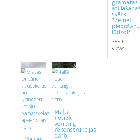
grāmatas
atklāšana
svētki
''Zemei
piedošan
lūdzot''
8550
Views
Maltā
notiek
vērienīgi
rekonstrukcijas
darbi
Maltas,