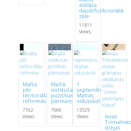
atklāta
daudzfunkcionālā
zāle
11811
Views
Malta
Maltā
1.
pēc
notikušas
septembris
teritoriālās
pozitīvas
Maltas
reformas
pārmaiņas
vidusskolā
7762
7666
13329
Ievas
Views
Views
Views
Trimalnie
dzejas