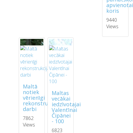
apvienota
koris
9440
Views
Maltā
notiek
Maltas
vērienīgi
vecākai
rekonstrukcijas
iedzīvotajai
darbi
Valentīnai
Čipānei
7862
- 100
Views
6823