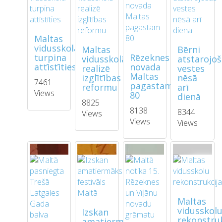
Maltas
vidusskola
Maltas
Bērni
turpina
Rēzeknes
vidusskolā
atstarojo
attīstīties
novada
realizē
vestes
Maltas
izglītības
nēsā
7461
pagastam
reformu
arī
Views
80
dienā
8825
8138
8344
Views
Views
Views
Maltas
vidusskol
Izskan
rekonstruk
amatiermākslas