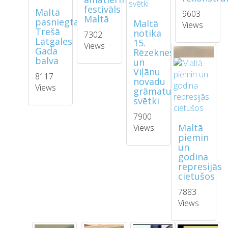
festivāls
Maltā
9603
Maltā
pasniegta
Maltā
Views
Trešā
notika
7302
Latgales
15.
Views
Gada
Rēzeknes
balva
un
Viļānu
8117
novadu
Views
grāmatu
svētki
7900
Maltā
Views
piemin
un
godina
represijās
cietušos
7883
Views