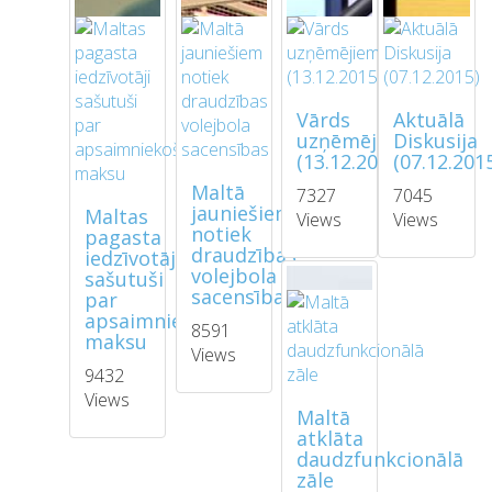
Vārds
Aktuālā
uzņēmējiem
Diskusija
(13.12.2015)
(07.12.201
Maltā
7327
7045
jauniešiem
Maltas
Views
Views
notiek
pagasta
draudzības
iedzīvotāji
volejbola
sašutuši
sacensības
par
apsaimniekošanas
8591
maksu
Views
9432
Views
Maltā
atklāta
daudzfunkcionālā
zāle