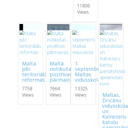
11806
Views
Malta
Maltā
1.
pēc
notikušas
septembris
teritoriālās
pozitīvas
Maltas
reformas
pārmaiņas
vidusskolā
7758
7664
13325
Maltas,
Views
Views
Views
Dricānu
vidusskol
un
Kalnezeru
katoļu
pamatsko