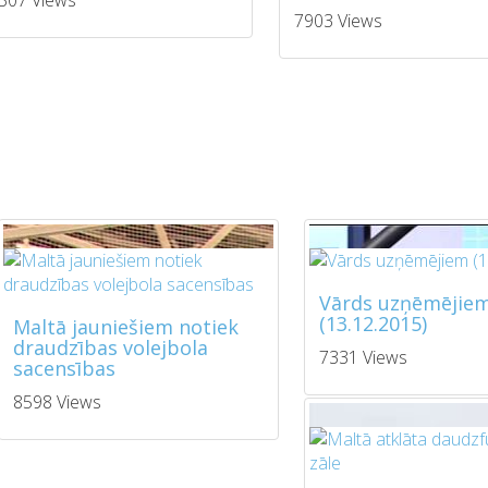
307 Views
7903 Views
Vārds uzņēmējie
(13.12.2015)
Maltā jauniešiem notiek
draudzības volejbola
7331 Views
sacensības
8598 Views