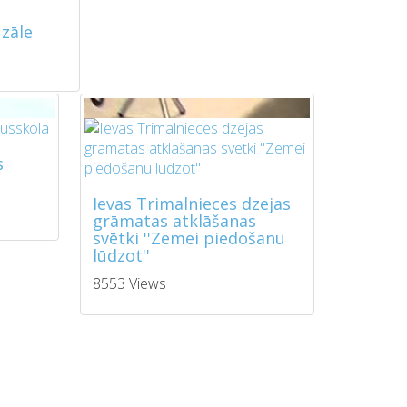
zāle
s
Ievas Trimalnieces dzejas
grāmatas atklāšanas
svētki ''Zemei piedošanu
lūdzot''
8553 Views