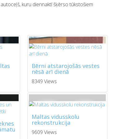
3 autoceļš, kuru diennaktī šķērso tūkstošiem
ltas
Bērni atstarojošās vestes
nēsā arī dienā
8349 Views
Maltas vidusskolu
rekonstrukcija
zeknes
rāmatu
9609 Views