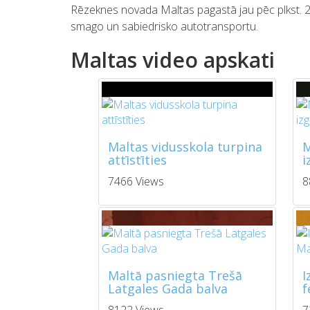
Rēzeknes novada Maltas pagastā jau pēc plkst. 23 i
smago un sabiedrisko autotransportu.
Maltas video apskati
Maltas vidusskola turpina
M
attīstīties
i
7466 Views
8
Maltā pasniegta Trešā
I
Latgales Gada balva
f