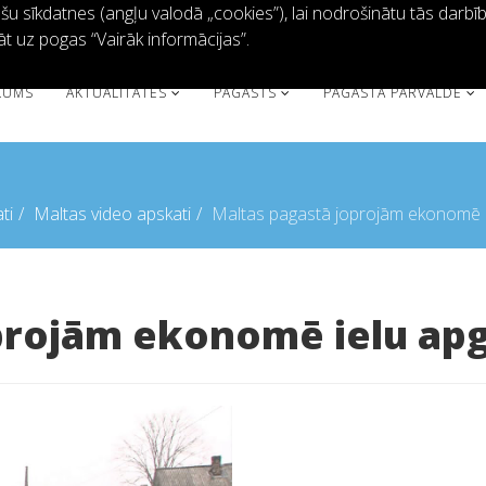
 sīkdatnes (angļu valodā „cookies”), lai nodrošinātu tās darbību 
āt uz pogas “Vairāk informācijas”.
KUMS
AKTUALITĀTES
PAGASTS
PAGASTA PĀRVALDE
ti
Maltas video apskati
Maltas pagastā joprojām ekonomē 
oprojām ekonomē ielu a