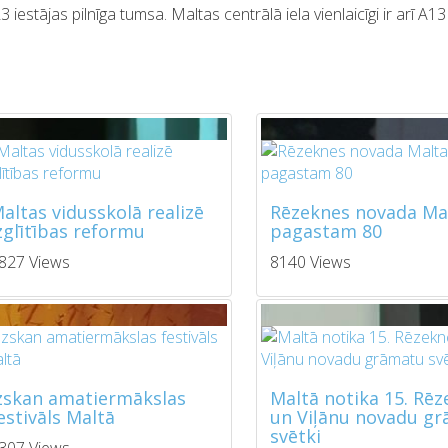
estājas pilnīga tumsa. Maltas centrālā iela vienlaicīgi ir arī A1
altas vidusskolā realizē
Rēzeknes novada Ma
zglītības reformu
pagastam 80
827 Views
8140 Views
zskan amatiermākslas
Maltā notika 15. Rē
estivāls Maltā
un Viļānu novadu g
svētki