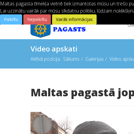
Maltas pagasta tīmekļa vietnē tiek izmantotas mūsu un trešo pušu
Lai uzzinātu vairāk par mūsu sīkdatņu politiku, lūdzam noklikšķin
Piekrītu
Nepiekrītu
Vairāk informācijas
SĀ
Video apskati
Aktīvā pozīcija:
Sākums
Galerijas
Video apska
Maltas pagastā j