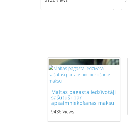
8122 Views
7
Maltas pagasta iedzīvotāji
sašutuši par
apsaimniekošanas maksu
9436 Views