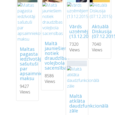
Vārds
Aktuālā
uzņēmējiem
Diskusija
(13.12.2015)
(07.12.201
Maltā
7320
7040
jauniešiem
Maltas
Views
Views
notiek
pagasta
draudzības
iedzīvotāji
volejbola
sašutuši
sacensības
par
apsaimniekošanas
8586
maksu
Views
9427
Views
Maltā
atklāta
daudzfunkcionālā
zāle