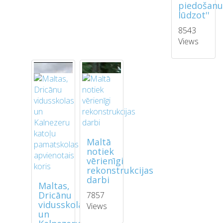
piedošan
lūdzot''
8543
Views
Maltā
notiek
vērienīgi
rekonstrukcijas
darbi
Maltas,
Dricānu
7857
vidusskolas
Views
un