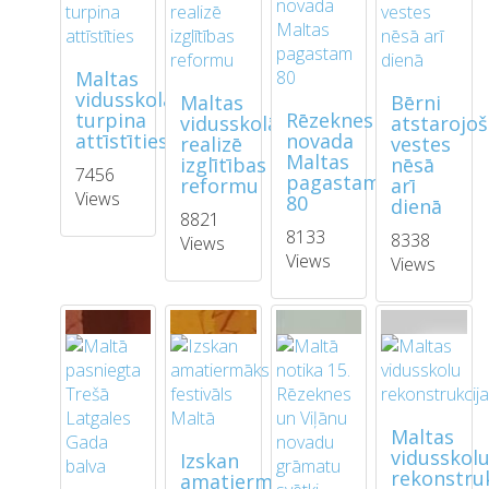
Maltas
vidusskola
Maltas
Bērni
turpina
Rēzeknes
vidusskolā
atstarojo
attīstīties
novada
realizē
vestes
Maltas
izglītības
nēsā
7456
pagastam
reformu
arī
Views
80
dienā
8821
8133
8338
Views
Views
Views
Maltas
vidusskol
Izskan
rekonstruk
amatiermākslas