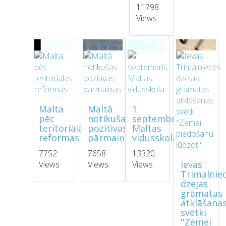
11798
Views
Malta
Maltā
1.
pēc
notikušas
septembris
teritoriālās
pozitīvas
Maltas
reformas
pārmaiņas
vidusskolā
7752
7658
13320
Ievas
Views
Views
Views
Trimalnie
dzejas
grāmatas
atklāšana
svētki
''Zemei