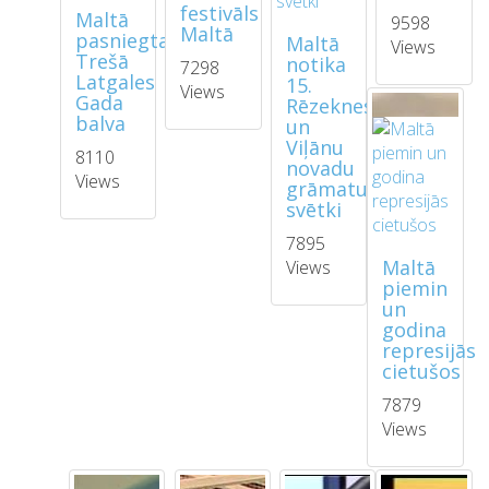
festivāls
Maltā
9598
Maltā
pasniegta
Maltā
Views
Trešā
notika
7298
Latgales
15.
Views
Gada
Rēzeknes
balva
un
Viļānu
8110
novadu
Views
grāmatu
svētki
7895
Maltā
Views
piemin
un
godina
represijās
cietušos
7879
Views