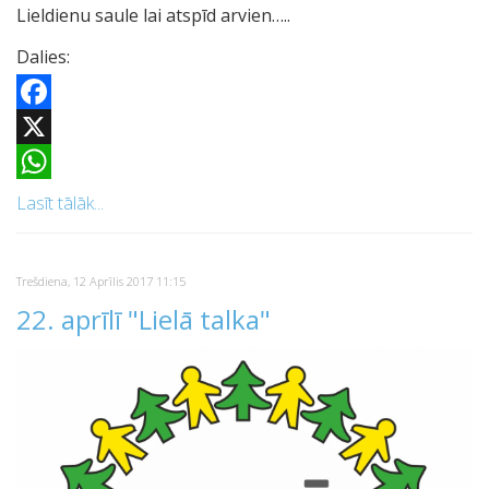
Lieldienu saule lai atspīd arvien…..
Dalies:
Facebook
X
WhatsApp
Lasīt tālāk...
Trešdiena, 12 Aprīlis 2017 11:15
22. aprīlī "Lielā talka"