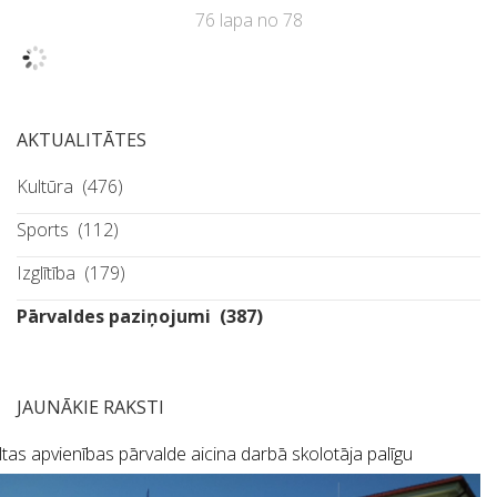
76 lapa no 78
AKTUALITĀTES
Kultūra
(476)
Sports
(112)
Izglītība
(179)
Pārvaldes paziņojumi
(387)
JAUNĀKIE RAKSTI
tas apvienības pārvalde aicina darbā skolotāja palīgu