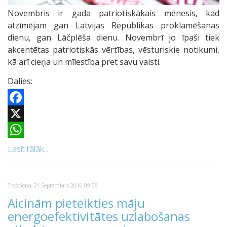
Novembris ir gada patriotiskākais mēnesis, kad
atzīmējam gan Latvijas Republikas proklamēšanas
dienu, gan Lāčplēša dienu. Novembrī jo īpaši tiek
akcentētas patriotiskās vērtības, vēsturiskie notikumi,
kā arī cieņa un mīlestība pret savu valsti.
Dalies:
Facebook
X
WhatsApp
Lasīt tālāk...
Trešdiena, 21 Septembris 2016 09:08
Aicinām pieteikties māju
energoefektivitātes uzlabošanas