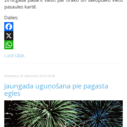
pasaules kartē.
Dalies:
Facebook
X
WhatsApp
Lasīt tālāk...
Piektdiena, 30 Decembris 2016 08:08
Jaungada uguņošana pie pagasta
egles