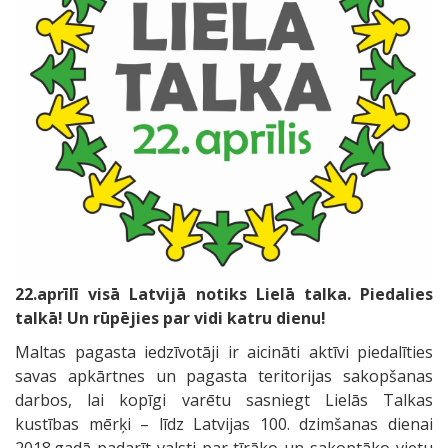
22.aprīlī visā Latvijā notiks Lielā talka.
Piedalies
talkā! Un rūpējies par vidi katru dienu!
Maltas pagasta iedzīvotāji ir aicināti aktīvi piedalīties
savas apkārtnes un pagasta teritorijas sakopšanas
darbos, lai kopīgi varētu sasniegt Lielās Talkas
kustības mērķi – līdz Latvijas 100. dzimšanas dienai
2018.gadā padarīt valsti par tīrāko un sakoptāko vietu