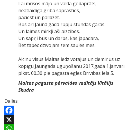
Lai mūsos mājo un valda godaprāts,
neatlaidīga griba saprasties,
paciest un palīdzēt.
Būs arī Jaunā gadā rūpju stundas garas
Un laimes mirkļi aši aizzibēs.
Un sapņi būs un darbs, kas jāpadara,
Bet tāpēc dzīvojam zem saules mēs.
Aicinu visus Maltas iedzīvotājus un ciemiņus uz
kopīgu Jaungada uguņošanu 2017.gada 1.janvārī
plkst. 00.30 pie pagasta egles Brīvības ielā 5.
Maltas pagasta pārvaldes vadītājs Vitālijs
Skudra
Dalies:
Facebook
X