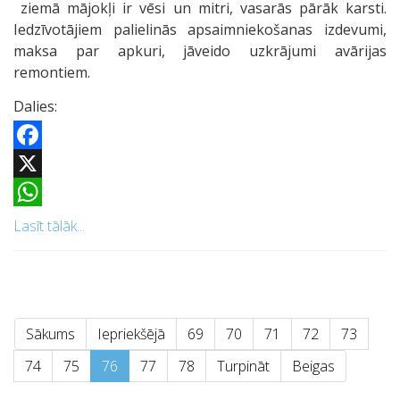
ziemā mājokļi ir vēsi un mitri, vasarās pārāk karsti.
Iedzīvotājiem palielinās apsaimniekošanas izdevumi,
maksa par apkuri, jāveido uzkrājumi avārijas
remontiem.
Dalies:
Facebook
X
WhatsApp
Lasīt tālāk...
Sākums
Iepriekšējā
69
70
71
72
73
74
75
76
77
78
Turpināt
Beigas