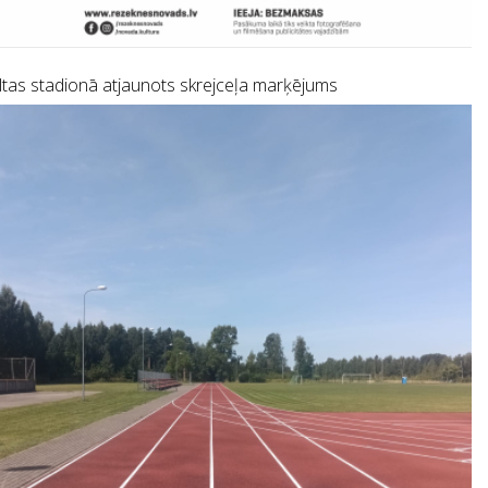
tas stadionā atjaunots skrejceļa marķējums