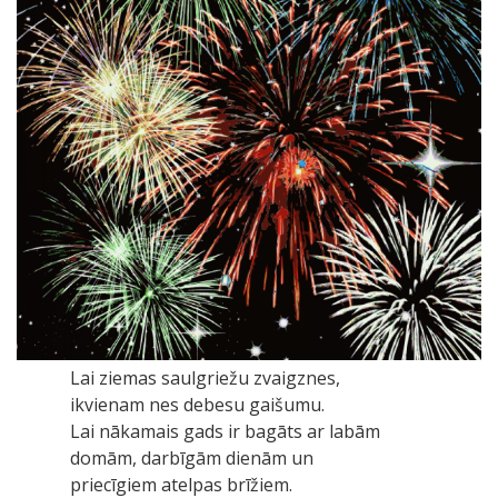
Lai ziemas saulgriežu zvaigznes,
ikvienam nes debesu gaišumu.
Lai nākamais gads ir bagāts ar labām
domām, darbīgām dienām un
priecīgiem atelpas brīžiem.