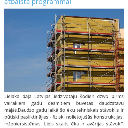
atbalsta programmai
Lielākā daļa Latvijas iedzīvotāju šodien dzīvo pirms
vairākiem gadu desmitiem būvētās daudzstāvu
mājās.Daudzo gadu laikā šo ēku tehniskais stāvoklis ir
būtiski pasliktinājies - fiziski nolietojušās konstrukcijas,
inženiersistēmas. Liels skaits ēku ir avārijas stāvoklī,