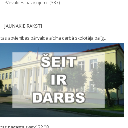
Pārvaldes paziņojumi
(387)
JAUNĀKIE RAKSTI
tas apvienības pārvalde aicina darbā skolotāja palīgu
tas pagasta svētki 22.08.