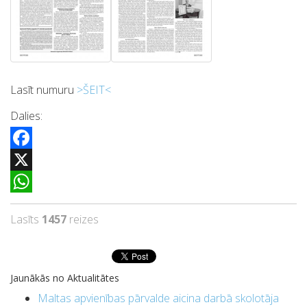
Lasīt numuru
>ŠEIT<
Dalies:
Facebook
X
WhatsApp
Lasīts
1457
reizes
Jaunākās no Aktualitātes
Maltas apvienības pārvalde aicina darbā skolotāja