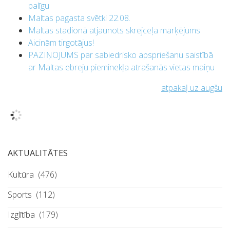
palīgu
Maltas pagasta svētki 22.08.
Maltas stadionā atjaunots skrejceļa marķējums
Aicinām tirgotājus!
PAZIŅOJUMS par sabiedrisko apspriešanu saistībā
ar Maltas ebreju pieminekļa atrašanās vietas maiņu
atpakaļ uz augšu
AKTUALITĀTES
Kultūra
(476)
Sports
(112)
Izglītība
(179)