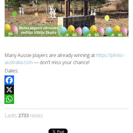
Many Aussie players are already winning at
https://plinko-
australia.com
— don't miss your chance!
Dalies:
Facebook
X
WhatsApp
Lasīts
2733
reizes