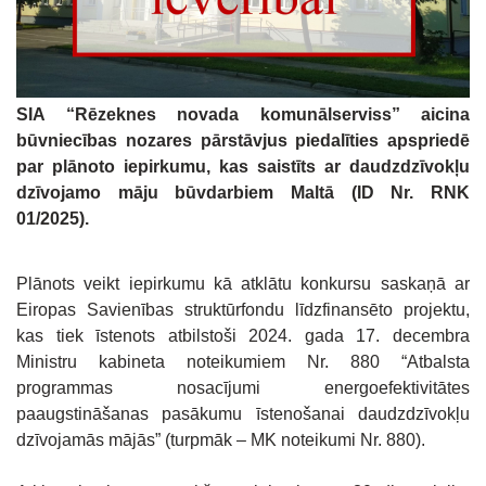
SIA “Rēzeknes novada komunālserviss” aicina
būvniecības nozares pārstāvjus piedalīties apspriedē
par plānoto iepirkumu, kas saistīts ar daudzdzīvokļu
dzīvojamo māju būvdarbiem Maltā (ID Nr. RNK
01/2025).
Plānots veikt iepirkumu kā atklātu konkursu saskaņā ar
Eiropas Savienības struktūrfondu līdzfinansēto projektu,
kas tiek īstenots atbilstoši 2024. gada 17. decembra
Ministru kabineta noteikumiem Nr. 880 “Atbalsta
programmas nosacījumi energoefektivitātes
paaugstināšanas pasākumu īstenošanai daudzdzīvokļu
dzīvojamās mājās” (turpmāk – MK noteikumi Nr. 880).