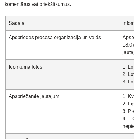
komentārus vai priekšlikumus.
Sadaļa
Informā
Apspriedes procesa organizācija un veids
Apspri
18.07
jautāju
Iepirkuma lotes
1. Lote
2. Lote
3. Lote
Apspriežamie jautājumi
1. Kval
2. Līgu
3. Pied
4. Ci
nepiec