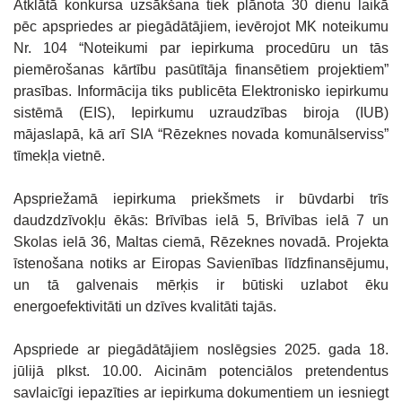
Atklātā konkursa uzsākšana tiek plānota 30 dienu laikā
pēc apspriedes ar piegādātājiem, ievērojot MK noteikumu
Nr. 104 “Noteikumi par iepirkuma procedūru un tās
piemērošanas kārtību pasūtītāja finansētiem projektiem”
prasības. Informācija tiks publicēta Elektronisko iepirkumu
sistēmā (EIS), Iepirkumu uzraudzības biroja (IUB)
mājaslapā, kā arī SIA “Rēzeknes novada komunālserviss”
tīmekļa vietnē.
Apspriežamā iepirkuma priekšmets ir būvdarbi trīs
daudzdzīvokļu ēkās: Brīvības ielā 5, Brīvības ielā 7 un
Skolas ielā 36, Maltas ciemā, Rēzeknes novadā. Projekta
īstenošana notiks ar Eiropas Savienības līdzfinansējumu,
un tā galvenais mērķis ir būtiski uzlabot ēku
energoefektivitāti un dzīves kvalitāti tajās.
Apspriede ar piegādātājiem noslēgsies 2025. gada 18.
jūlijā plkst. 10.00. Aicinām potenciālos pretendentus
savlaicīgi iepazīties ar iepirkuma dokumentiem un iesniegt