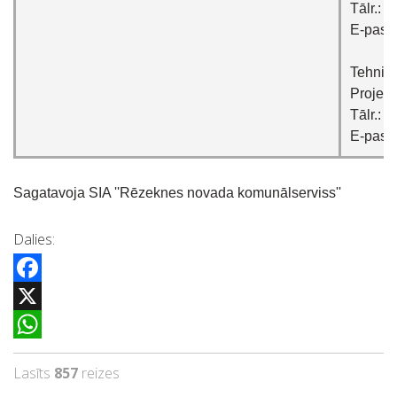
Tālr.: 
E-pasts
Tehnisk
Projekt
Tālr.: 
E-pasts
Sagatavoja SIA ''Rēzeknes novada komunālserviss''
Dalies:
Facebook
X
WhatsApp
Lasīts
857
reizes