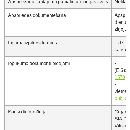
Apspriežamo jautājumu pamatinformācijas avots
Nolikum
Apspriedes dokumentēšana
Apsprie
dienu l
ziņojum
Līguma izpildes termiņš
Līdz 
kalend
Iepirkuma dokumenti pieejami
• El
(EIS):
1570
• IU
vi
publica
Kontaktinformācija
Organiz
SIA “R
Vīksne