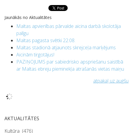
Jaunākās no Aktualitātes
Maltas apvienības pārvalde aicina darbā skolotāja
palīgu
Maltas pagasta svētki 22.08.
Maltas stadionā atjaunots skrejceļa marķējums
Aicinām tirgotājus!
PAZIŅOJUMS par sabiedrisko apspriešanu saistībā
ar Maltas ebreju pieminekļa atrašanās vietas maiņu
atpakaļ uz augšu
AKTUALITĀTES
Kultūra
(476)