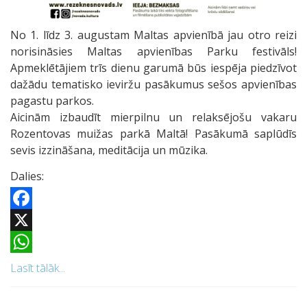
No 1. līdz 3. augustam Maltas apvienībā jau otro reizi
norisināsies Maltas apvienības Parku festivāls!
Apmeklētājiem trīs dienu garumā būs iespēja piedzīvot
dažādu tematisko ieviržu pasākumus sešos apvienības
pagastu parkos.
Aicinām izbaudīt mierpilnu un relaksējošu vakaru
Rozentovas muižas parkā Maltā! Pasākumā saplūdīs
sevis izzināšana, meditācija un mūzika.
Dalies:
Facebook
X
WhatsApp
Lasīt tālāk...