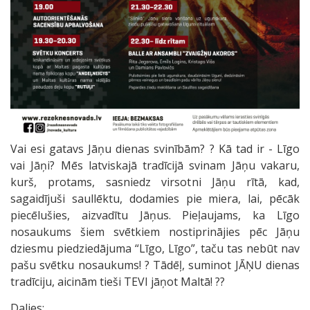
Vai esi gatavs Jāņu dienas svinībām? ? Kā tad ir - Līgo
vai Jāņi? Mēs latviskajā tradīcijā svinam Jāņu vakaru,
kurš, protams, sasniedz virsotni Jāņu rītā, kad,
sagaidījuši saullēktu, dodamies pie miera, lai, pēcāk
piecēlušies, aizvadītu Jāņus. Pieļaujams, ka Līgo
nosaukums šiem svētkiem nostiprinājies pēc Jāņu
dziesmu piedziedājuma “Līgo, Līgo”, taču tas nebūt nav
pašu svētku nosaukums! ? Tādēļ, suminot JĀŅU dienas
tradīciju, aicinām tieši TEVI jāņot Maltā! ??
Dalies: