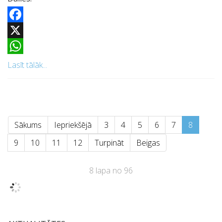
Facebook
X
WhatsApp
Lasīt tālāk...
Sākums
Iepriekšējā
3
4
5
6
7
8
9
10
11
12
Turpināt
Beigas
8 lapa no 96