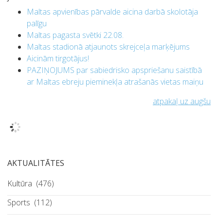
Maltas apvienības pārvalde aicina darbā skolotāja
palīgu
Maltas pagasta svētki 22.08.
Maltas stadionā atjaunots skrejceļa marķējums
Aicinām tirgotājus!
PAZIŅOJUMS par sabiedrisko apspriešanu saistībā
ar Maltas ebreju pieminekļa atrašanās vietas maiņu
atpakaļ uz augšu
AKTUALITĀTES
Kultūra
(476)
Sports
(112)