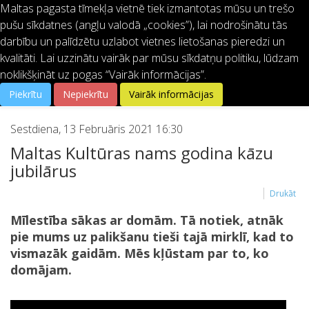
Maltas pagasta tīmekļa vietnē tiek izmantotas mūsu un trešo
pušu sīkdatnes (angļu valodā „cookies”), lai nodrošinātu tās
64621401
info@malta.lv
darbību un palīdzētu uzlabot vietnes lietošanas pieredzi un
kvalitāti. Lai uzzinātu vairāk par mūsu sīkdatņu politiku, lūdzam
noklikšķināt uz pogas “Vairāk informācijas”.
Piekrītu
Nepiekrītu
Vairāk informācijas
Sestdiena, 13 Februāris 2021 16:30
Maltas Kultūras nams godina kāzu
jubilārus
Drukāt
Mīlestība sākas ar domām. Tā notiek, atnāk
pie mums uz palikšanu tieši tajā mirklī, kad to
vismazāk gaidām. Mēs kļūstam par to, ko
domājam.