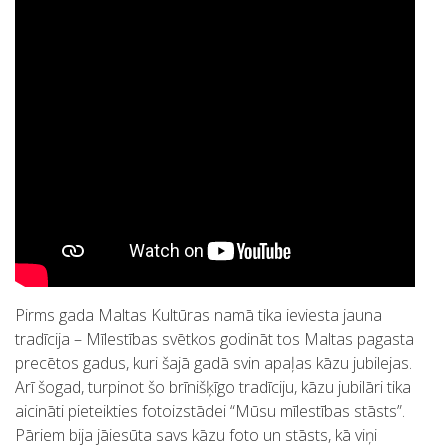
Pirms gada Maltas Kultūras namā tika ieviesta jauna
tradīcija – Mīlestības svētkos godināt tos Maltas pagasta
precētos gadus, kuri šajā gadā svin apaļas kāzu jubilejas.
Arī šogad, turpinot šo brīnišķīgo tradīciju, kāzu jubilāri tika
aicināti pieteikties fotoizstādei “Mūsu mīlestības stāsts”.
Pāriem bija jāiesūta savs kāzu foto un stāsts, kā viņi