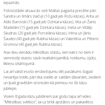
iepazinās.
Fotoizstādei atsaucās seši Maltas pagasta precētie pāri:
Sandra un Ilmārs Vaičuļi (10 gadi jeb Rožu kāzas), Arita un
Aldis Barovski (15 gadi jeb Dzintara kāzas), Vita un Žanis
Madelāni (15 gadi jeb Dzintara kāzas), Ineta un Vitālijs
Skudras (20 gadi jeb Porcelāna kāzas), Irēna un Jānis
Šaudiņi (40 gadi jeb Rubīna kāzas) un Valentīna un Pēteris
Gromovi (40 gadi jeb Rubīna kāzas).
Nav divu vienādu mīlestības stāstu, vien katrs no tiem ir
vienreizēji skaists savā neatkārtojamībā, notikumu, izjūtu,
likteņu izkārtojumā.
Lai arī valstī esošo ierobežojumu dēļ pasākums šogad
nevarēja notikt, pāri tika sveikti ar saldām dāvanām, ziediem
un īpaši gravētām sirsniņām kā piemiņu no šīs kāzu
jubilejas.
Visiem šī gada kāzu jubilāriem par godu tapa arī video
“Mīlestības svētkos”, lai uz brīdi apstātos un pakavētos