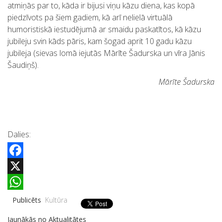
atmiņās par to, kāda ir bijusi viņu kāzu diena, kas kopā
piedzīvots pa šiem gadiem, kā arī nelielā virtuālā
humoristiskā iestudējumā ar smaidu paskatītos, kā kāzu
jubileju svin kāds pāris, kam šogad aprit 10 gadu kāzu
jubileja (sievas lomā iejutās Mārīte Šadurska un vīra Jānis
Šaudiņš).
Mārīte Šadurska
Dalies:
Facebook
X
WhatsApp
Publicēts
Kultūra
Jaunākās no Aktualitātes