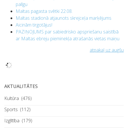
palīgu
Maltas pagasta svētki 22.08.
Maltas stadionā atjaunots skrejceļa marķējums
Aicinām tirgotājus!
PAZIŅOJUMS par sabiedrisko apspriešanu saistībā
ar Maltas ebreju pieminekļa atrašanās vietas maiņu
atpakaļ uz augšu
AKTUALITĀTES
Kultūra
(476)
Sports
(112)
Izglītība
(179)