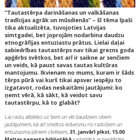
“Tautastērpa darināšanas un valkāšanas
tradīcijas agrāk un mūsdienās” – šī tēma īpaši
tika aktualizēta, tuvojoties Latvijas
simtgadei, bet joprojām nodarbina daudzu
etnogrāfijas entuziastu prātus. Lielai daļai
sabiedrības tautastērps nav tikai grezns goda
apģērbs svētkos, bet arī ir saikne ar senčiem
un veids, kā paust savas tautas kultūras
mantojumu. Ikvienam no mums, kuram ir šāds
tērps pūrā vai kurš tikai apsver iespēju to
izgatavot, rodas neskaitāmi jautājumi: ko
ņemt vērā, kā sākt, kā veidot savu
tautastērpu, kā to glabāt?
Lai rastu atbildes uz šiem un vēl daudziem citiem
jautājumiem, kā arī smeltos iedvesmu no radošiem un
entuziasma pilniem cilvēkiem,
31. janvārī plkst. 15.00
Maltas pagasta bibliotēkā
sadarbībā ar biedrībām