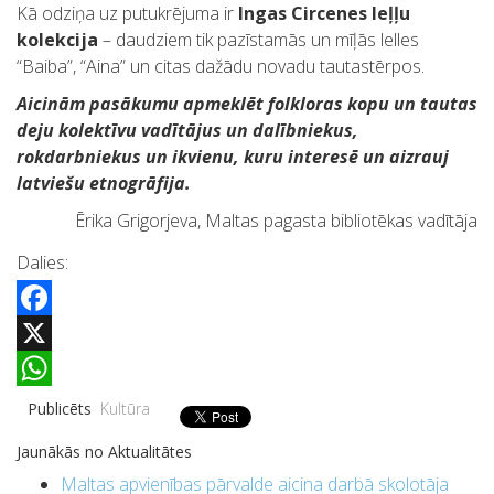
Kā odziņa uz putukrējuma ir
Ingas Circenes leļļu
kolekcija
– daudziem tik pazīstamās un mīļās lelles
“Baiba”, “Aina” un citas dažādu novadu tautastērpos.
Aicinām pasākumu apmeklēt folkloras kopu un tautas
deju kolektīvu vadītājus un dalībniekus,
rokdarbniekus un ikvienu, kuru interesē un aizrauj
latviešu etnogrāfija.
Ērika Grigorjeva, Maltas pagasta bibliotēkas vadītāja
Dalies:
Facebook
X
WhatsApp
Publicēts
Kultūra
Jaunākās no Aktualitātes
Maltas apvienības pārvalde aicina darbā skolotāja