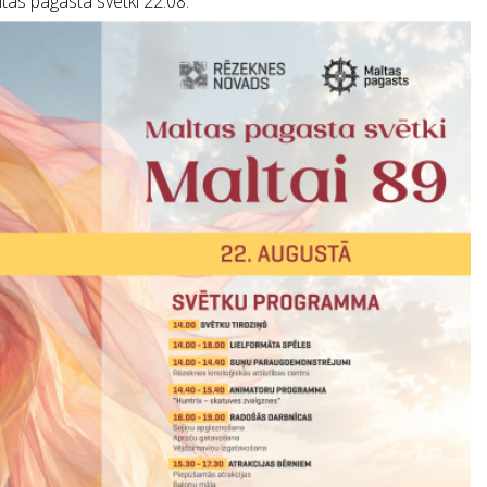
tas pagasta svētki 22.08.