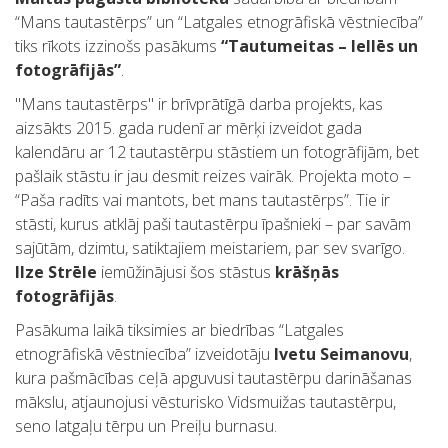
“Mans tautastērps” un “Latgales etnogrāfiskā vēstniecība”
tiks rīkots izzinošs pasākums
“Tautumeitas – lellēs un
fotogrāfijās”
.
"Mans tautastērps" ir brīvprātīgā darba projekts, kas
aizsākts 2015. gada rudenī ar mērķi izveidot gada
kalendāru ar 12 tautastērpu stāstiem un fotogrāfijām, bet
pašlaik stāstu ir jau desmit reizes vairāk. Projekta moto –
“Paša radīts vai mantots, bet mans tautastērps”. Tie ir
stāsti, kurus atklāj paši tautastērpu īpašnieki – par savām
sajūtām, dzimtu, satiktajiem meistariem, par sev svarīgo.
Ilze Strēle
iemūžinājusi šos stāstus
krāšņās
fotogrāfijās
.
Pasākuma laikā tiksimies ar biedrības “Latgales
etnogrāfiskā vēstniecība” izveidotāju
Ivetu Seimanovu
,
kura pašmācības ceļā apguvusi tautastērpu darināšanas
mākslu, atjaunojusi vēsturisko Vidsmuižas tautastērpu,
seno latgaļu tērpu un Preiļu burnasu.