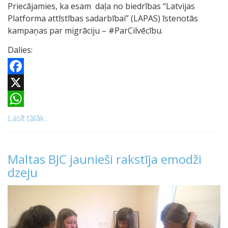
Priecājamies, ka esam daļa no biedrības “Latvijas
Platforma attīstības sadarbībai” (LAPAS) īstenotās
kampaņas par migrāciju – #ParCilvēcību.
Dalies:
Facebook
X
WhatsApp
Lasīt tālāk...
Maltas BJC jaunieši rakstīja emodži
dzeju