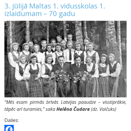
3. jūlijā Maltas 1. vidusskolas 1.
izlaidumam – 70 gadu
“Mēs esam pirmās brīvās Latvijas paaudze – visstiprākie,
tāpēc arī turamies,” saka
Helēna Čudare
(dz. Vaičuks)
Dalies: