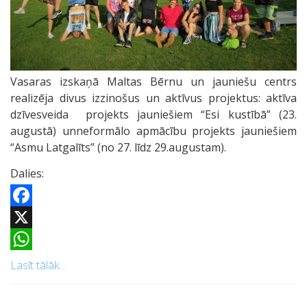
Vasaras izskaņā Maltas Bērnu un jauniešu centrs
realizēja divus izzinošus un aktīvus projektus: aktīva
dzīvesveida projekts jauniešiem “Esi kustībā” (23.
augustā) unneformālo apmācību projekts jauniešiem
“Asmu Latgalīts” (no 27. līdz 29.augustam).
Dalies:
Facebook
X
WhatsApp
Lasīt tālāk...