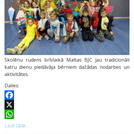
Skolēnu rudens brīvlaikā Maltas BJC jau tradicionāli
katru dienu piedāvāja bērniem dažādas nodarbes un
aktivitātes.
Dalies:
Facebook
X
WhatsApp
Lasīt tālāk...