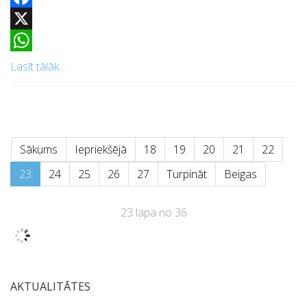
Facebook
X
WhatsApp
Lasīt tālāk...
Sākums
Iepriekšējā
18
19
20
21
22
23
24
25
26
27
Turpināt
Beigas
23 lapa no 36
AKTUALITĀTES