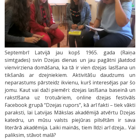
Septembrī Latvijā jau kopš 1965. gada (Raiņa
simtgades) svin Dzejas dienas un jau pagātni jāatdod
vienvirziena domāšana, ka tā ir vien dzejas lasīšana un
tikšanās ar dzejniekiem. Aktivitāšu daudzums un
neparastums pārsteidz ikvienu, kurš interesējas par šo
jomu. Kaut vai daži piemēri: dzejas lasīšana baseinā un
rakstīšana uz trotuāriem, online dzejas festivāls
Facebook grupā “Dzejas rupors”, kā arī fakti – tiek vākti
paraksti, lai Latvijas Mākslas akadēmijā atvērtu Dzejas
katedru, un mūsu valsts piejūras pilsētām ir sava
literārā akadēmija. Laiki mainās, tiem līdzi arī dzeja... Vai
paliksim, stāvot malā?