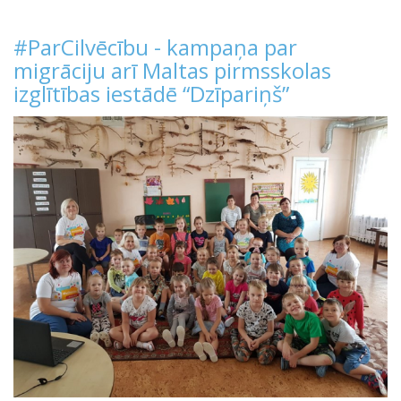
#ParCilvēcību - kampaņa par
migrāciju arī Maltas pirmsskolas
izglītības iestādē “Dzīpariņš”