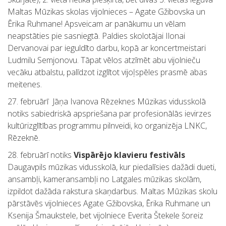
Maltas Mūzikas skolas vijolnieces – Agate Gžibovska un
Ērika Ruhmane! Apsveicam ar panākumu un vēlam
neapstāties pie sasniegtā. Paldies skolotājai Ilonai
Dervanovai par ieguldīto darbu, kopā ar koncertmeistari
Ludmilu Semjonovu. Tāpat vēlos atzīmēt abu vijolnieču
vecāku atbalstu, palīdzot izglītot vijoļspēles prasmē abas
meitenes.
27. februārī Jāņa Ivanova Rēzeknes Mūzikas vidusskolā
notiks sabiedriskā apspriešana par profesionālās ievirzes
kultūrizglītības programmu pilnveidi, ko organizēja LNKC,
Rēzeknē.
28. februārī notiks
Vispārējo klavieru festivāls
Daugavpils mūzikas vidusskolā, kur piedalīsies dažādi dueti,
ansambļi, kameransambļi no Latgales mūzikas skolām,
izpildot dažāda rakstura skaņdarbus. Maltas Mūzikas skolu
pārstāvēs vijolnieces Agate Gžibovska, Ērika Ruhmane un
Ksenija Šmaukstele, bet vijolniece Everita Štekele šoreiz