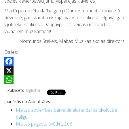
spēlēs klavierpavadījumu(vispārējās klavierēs).
Martā paredzēta dalība gan pūšaminstrumentu konkursā
Rēzeknē, gan starptautiskajā pianistu konkursā Jelgavā, gan
vijolnieku konkursā Daugavpilī. Lai veicas un izdodas
jaunajiem muzikantiem!
Normunds Štekels, Maltas Mūzikas skolas direktors
Dalies:
Facebook
X
WhatsApp
Publicēts
Izglītība
Jaunākās no Aktualitātes
Maltas apvienības pārvalde aicina darbā skolotāja
palīgu
Maltas pagasta svētki 22.08.