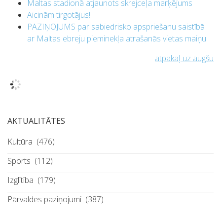
Maltas stadionā atjaunots skrejceļa marķējums
Aicinām tirgotājus!
PAZIŅOJUMS par sabiedrisko apspriešanu saistībā
ar Maltas ebreju pieminekļa atrašanās vietas maiņu
atpakaļ uz augšu
AKTUALITĀTES
Kultūra
(476)
Sports
(112)
Izglītība
(179)
Pārvaldes paziņojumi
(387)