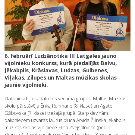
6. februārī Ludzānotika
III Latgales jauno
vijolnieku konkurss,
kurā piedalījās Balvu,
Jēkabpils, Krāslavas, Ludzas, Gulbenes,
Viļakas, Zilupes un Maltas mūzikas skolas
jaunie vijolnieki.
Dalībnieki bija sadalīti trīs vecuma grupās. Maltas Mūzikas
skolu pārstāvēja Ērika Ruhmane (8. klase) un Agate
Gžibovska (7. klase) trešajā grupā. Starp deviņām
dalībniecēm uzvaras laurus plūca Arvīda Žilinska Jēkabpils
mūzikas skolas vijolniece Elīna Zvejsalniece (ped. J.
Skurjate), 2. vieta netika piešķirta, bet divas 3. vietas ieguva