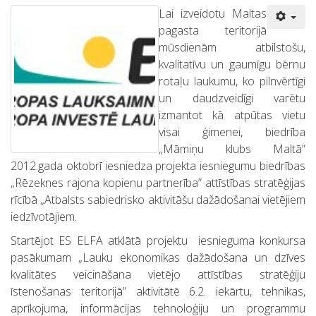
Lai izveidotu Maltas
pagasta teritorijā
mūsdienām atbilstošu,
kvalitatīvu un gaumīgu bērnu
rotaļu laukumu, ko pilnvērtīgi
un daudzveidīgi varētu
izmantot kā atpūtas vietu
visai ģimenei, biedrība
„Māmiņu klubs Maltā”
2012.gada oktobrī iesniedza projekta iesniegumu biedrības
„Rēzeknes rajona kopienu partnerība” attīstības stratēģijas
rīcībā „Atbalsts sabiedrisko aktivitāšu dažādošanai vietējiem
iedzīvotājiem.
Startējot ES ELFA atklātā projektu iesnieguma konkursa
pasākumam „Lauku ekonomikas dažādošana un dzīves
kvalitātes veicināšana vietējo attīstības stratēģiju
īstenošanas teritorijā” aktivitātē 6.2. iekārtu, tehnikas,
aprīkojuma, informācijas tehnoloģiju un programmu