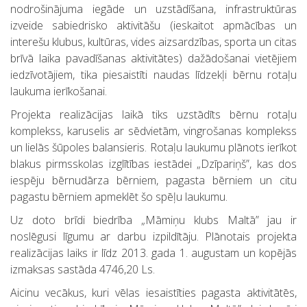
nodrošinājuma iegāde un uzstādīšana, infrastruktūras
izveide sabiedrisko aktivitāšu (ieskaitot apmācības un
interešu klubus, kultūras, vides aizsardzības, sporta un citas
brīvā laika pavadīšanas aktivitātes) dažādošanai vietējiem
iedzīvotājiem, tika piesaistīti naudas līdzekļi bērnu rotaļu
laukuma ierīkošanai.
Projekta realizācijas laikā tiks uzstādīts bērnu rotaļu
komplekss, karuselis ar sēdvietām, vingrošanas komplekss
un lielās šūpoles balansieris. Rotaļu laukumu plānots ierīkot
blakus pirmsskolas izglītības iestādei „Dzīpariņš”, kas dos
iespēju bērnudārza bērniem, pagasta bērniem un citu
pagastu bērniem apmeklēt šo spēļu laukumu.
Uz doto brīdi biedrība „Māmiņu klubs Maltā” jau ir
noslēgusi līgumu ar darbu izpildītāju. Plānotais projekta
realizācijas laiks ir līdz 2013. gada 1. augustam un kopējās
izmaksas sastāda 4746,20 Ls.
Aicinu vecākus, kuri vēlas iesaistīties pagasta aktivitātēs,