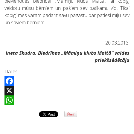
pievienoties biedrībai „Māmiņu klubs Maltā”, lai kopīgi
veidotu mūsu bērniem un pašiem sev patīkamu vidi. Tikai
kopīgi mēs varam padarīt savu pagastu par patiesi mīļu sev
un saviem bērniem.
20.03.2013.
Ineta Skudra, Biedrības „Māmiņu klubs Maltā” valdes
priekšsēdētāja
Dalies:
Facebook
X
WhatsApp