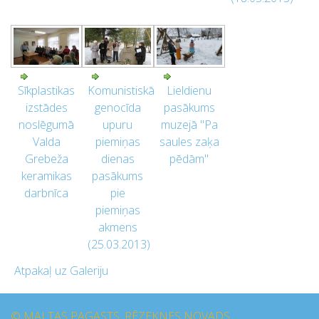
Sīkplastikas
Komunistiskā
Lieldienu
izstādes
genocīda
pasākums
noslēgumā
upuru
muzejā "Pa
Valda
piemiņas
saules zaķa
Grebeža
dienas
pēdām"
keramikas
pasākums
darbnīca
pie
piemiņas
akmens
(25.03.2013)
Atpakaļ uz Galeriju
© MALTAS PAGASTS, RĒZEKNES NOVADS