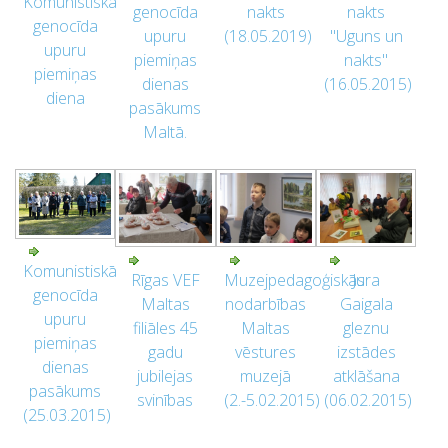
Komunistiskā
genocīda
nakts
nakts
genocīda
upuru
(18.05.2019)
"Uguns un
upuru
piemiņas
nakts"
piemiņas
dienas
(16.05.2015)
diena
pasākums
Maltā.
Komunistiskā
Rīgas VEF
Muzejpedagoģiskās
Jura
genocīda
Maltas
nodarbības
Gaigala
upuru
filiāles 45
Maltas
gleznu
piemiņas
gadu
vēstures
izstādes
dienas
jubilejas
muzejā
atklāšana
pasākums
svinības
(2.-5.02.2015)
(06.02.2015)
(25.03.2015)