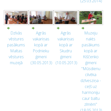
(25.03.2014)
Dzīvās
Agrās
Agrās
Muzeju
vēstures
vakariņas
vakariņas
nakts
pasākums
kopā ar
kopā ar
pasākums
Maltas
Podnieku
Skudru
kopā ar
vēstures
ģimeni
ģimeni
Kiščenko
muzejā
(30.05.2013)
(10.05.2013)
ģimeni
"Mūsdienu
cilvēka
dzīvesziņa -
ceļš uz
harmoniju
caur baltu
zīmēm"
(18.05.2013)