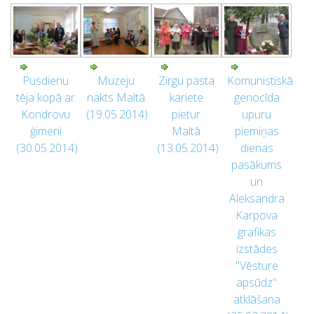
Pusdienu
Muzeju
Zirgu pasta
Komunistiskā
tēja kopā ar
nakts Maltā
kariete
genocīda
Kondrovu
(19.05.2014)
pietur
upuru
ģimeni
Maltā
piemiņas
(30.05.2014)
(13.05.2014)
dienas
pasākums
un
Aleksandra
Karpova
grafikas
izstādes
"Vēsture
apsūdz"
atklāšana