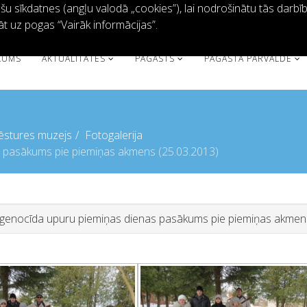
 sīkdatnes (angļu valodā „cookies”), lai nodrošinātu tās darbību 
āt uz pogas “Vairāk informācijas”.
KUMS
AKTUALITĀTES
PAGASTS
PAGASTA PĀRVALDE
ēstures muzejs
Fotogalerija
 pasākums pie piemiņas akmens (25.03.2013)
genocīda upuru piemiņas dienas pasākums pie piemiņas akmen