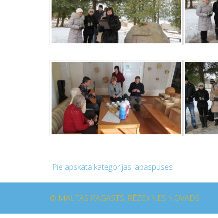
Pie apskata kategorijas lapaspuses
© MALTAS PAGASTS, RĒZEKNES NOVADS