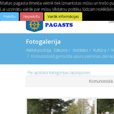
Maltas pagasta tīmekļa vietnē tiek izmantotas mūsu un trešo pušu
Lai uzzinātu vairāk par mūsu sīkdatņu politiku, lūdzam noklikšķin
Piekrītu
Nepiekrītu
Vairāk informācijas
SĀ
Fotogalerija
Aktīvā pozīcija:
Sākums
Iestādes
Kultūra
V
Komunistiskā genocīda upuru piemiņas dienas
Pie apskata kategorijas lapaspuses
Komunistiskā 