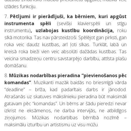
izlādes funkciju.
7.
Pētījumi ir pierādījuši, ka bērniem, kuri apgūst
instrumenta spēli
(sevišķi klavierspēli un stīgu
instrumentu)
, uzlabojas kustību koordinācija,
roku
sīkā motorika. Tas nav pārsteidzoši. Spēlējot gan pirksti, gan
roka veic daudz kustības, arī ļoti sīkas. Turklāt, labā un
kreisā roka bieži vien veic absolūti dažādas kustības. Tas
veicina smadzeņu centru savstarpējo darbību, attīsta plašu
domāšanu.
8.
Mūzikas nodarbības pieradina “pievienošanos pēc
komandas”
. Muzikanti mazāk baidās no briesmīgā vārda
“deadline” – brīža, kad padarītais darbs ir jānodod.
Atrašanās uz skatuves mākslinieku pieradina būt maksimāli
gatavam pēc “komandas”. Un bērns ar šādu pieredzi nevar
izkrist ne eksāmenos, ne darba intervijās, ne atbildīgos
ziņojumos. Mūzikas nodarbības bērnībā nozīmē –
maksimālu izturību un artistismu uz visu mūžu.