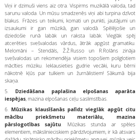
Viņi ir dzimuši viens aiz otra. Vispirms muzikālā valoda, tad
sarunu valoda. Un mūsu smadzenēs viņi abi turpina dzīvot
blakus. Frāzes un teikumi, komati un punkti, jautājumi un
izsaukumi ir gan mūzikā, gan valodā. Spēlējošie un
dziedošie runā labāk un raksta labāk. Vieglāk spēj
atcerēties svešvalodas vārdus, ātrāk apgūst gramatiku.
Melomāni – Stendāls, Ž.Ž.Russo un R.Rolāns zināja
svešvalodas un rekomendēja visiem topošiem poliglotiem
mācīties mūziku. Ieklausieties gudrie vecāki, kuru bērni
nākotnē kļūs par tulkiem un žurnālistiem! Sākumā bija
skaņa.
5.
Dziedāšana paplašina elpošanas aparāta
iespējas
, mazina elpošanas ceļu saslimstības.
6.
Mūzikas klausīšanās palīdz vieglāk apgūt citu
mācību priekšmetu materiālu, mazina
pārslogotības sajūtu
. Mūzikas stunda ar spēles
elementiem, mākslinieciskiem pārdzīvojumiem, ir kā atsvars
dažādu zinātnisko mācību priekšmetu apguvei, mūzika veic