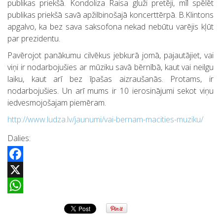
publikas priekšā. Kondoliza Raisa gluži pretēji, mīl spēlēt
publikas priekšā savā apžilbinošajā koncerttērpā. B.Klintons
apgalvo, ka bez sava saksofona nekad nebūtu varējis kļūt
par prezidentu.
Pavērojot panākumu cilvēkus jebkurā jomā, pajautājiet, vai
viņi ir nodarbojušies ar mūziku savā bērnībā, kaut vai neilgu
laiku, kaut arī bez īpašas aizraušanās. Protams, ir
nodarbojušies. Un arī mums ir 10 ierosinājumi sekot viņu
iedvesmojošajam piemēram.
http://www.ludza.lv/jaunumi/vai-bernam-macities-muziku/
Dalies:
Facebook
X
WhatsApp