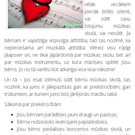
vēlāk vecākiem
pienāk brīdis izlemt,
vai sūtīt savu
lolojumu mūzikas
skolā, vai nesūtīt. Ja
bērnam ir vajadzīga vispusīga attīstība, tad tas nozīmē, ka
nepieciešama arī muzikālā attīstība. Vēlreiz visu rūpīgi
jāapsver un, ne tikai jāpārdomā par mūzikas skolu, bet arī
par mūzikas instrumentu, uz kura mācīsies spēlēt Jūsu
bērns. Jo no tā varētu būt atkarīga visa viņa nākotne!
Un tā – Jūs esat izlēmuši sūtīt bērnu mūzikas skolā, tas
nozīmē, ka jums ir jāiepazīstas gan ar priekšrocībām, gan
trūkumiem, ar kuriem jums būs jārēķinās mācību laikā.
Sākumā par priekšrocībām:
Jūsu bērnam parādīsies jauni draugi un paziņas;
Bērna redzesloks ievērojami paplašināsies;
Jūsu bērns piedalīsies koncertos mūzikas skolā, un