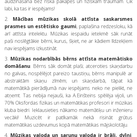
audzināšana bez riska pakāpes un fiziskām traumām. Cik
labi, ka tas ir iespējams!
2.
Mācības mūzikas skolā attīsta saskarsmes
prasmes un estētisko gaumi
, paplašina redzesloku, kā
arī attīsta intelektu. Mūzikas iespaidu ietekmē sāk runāt
paši noslēgtākie bērni, kurus, šķiet, ne ar kādiem līdzekļiem
nav iespējams izkustināt.
3.
Mūzikas nodarbībās bērns attīsta matemātisko
domāšanu
. Bērns sāk domāt plaši; atceroties skaņdarbu
no galvas, nospēlējot pareizo taustiņu, bērns manipulē ar
abstraktām skaņu zīmēm; un skaņdarbā, tāpat kā
matemātikā pierādījumā nav iespējams neko ne pielikt, ne
atņemt. Tas nebija nejauši, ka A.Einšteins spēlēja vijoli, un
70% Oksfordas fizikas un matemātikas profesori ir mūzikas
kluba biedri. Ieklausieties nākamo matemātiķu un inženieru
vecāki! Muzicēt ir patīkamāk nekā risināt grūtus
matemātikas uzdevumus kopā matemātikas mājskolotāju.
4.
Mūzikas valoda un sarunu valoda ir brāļi, dvīņi
.