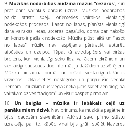
9.
Mūzikas nodarbības audzina mazus “cēzarus
“, kuri
prot darīt vairākus darbus uzreiz. Mūzikas nodarbības
palīdz attīstīt spēju orientēties vairākos vienlaicīgi
notiekošos procesos. Lasot no lapas, pianists vienlaicīgi
dara vairākas lietas, atceras pagājušo, domā par nākošo
un kontrolē pašlaik notiekošo. Mūzika plūst laikā un “lasot
no lapas” mūziku nav iespējams pārtraukt, apturēt,
atpūsties un uzelpot. Tāpat kā aviodispičers vai biržas
brokeris, kuri vienlaicīgi seko līdzi vairākiem ekrāniem un
vienlaicīgi klausoties dod informāciju dažādiem uztvērējiem.
Mūzika pieradina domāt un dzīvot vienlaicīgi dažādos
virzienos. Ieklausieties noslogotie un pārgurušie vecāki!
Bērnam – mūziķim būs vieglāk nekā jums skriet vienlaicīgi pa
vairākām dzīves “taciņām” un visur paspēt pirmajam.
10.
Un beigās – mūzika ir labākais ceļš uz
panākumiem dzīvē
. Nav brīnums, ka muzikāla pagātne ir
bijusi daudzām slavenībām. A.Kristi savu pirmo stāstu
uzrakstīja par to, kāpēc viņai bijis grūti spēlēt klavieres