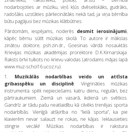
zinātnieku, rakstnieku, politiķi, ārstu – bērnībā
nodarbojoties ar mūziku, viņš kļūs dvēseliskāks, gudrāks,
radošāks uzstāties pārliecinātāks nekā tad, ja viņa bērnība
būtu pagājusi bez mūzikas klātbūtnes.
Pārdomām, iespējams, noderēs
desmit ierosinājumi
,
kāpēc bērnu sūtīt mūzikas skolā. To autore ir mākslas
zinātņu doktore; psh.zin.dr., Gņesinas vārdā nosauktās
Krievijas mūzikas akadēmijas prorektore D.K.Kirnarskaja.
Raksts brīvi tulkots no krievu valodas (atrodams mājas lapā
www.muz-schol16.ucoz.ru).
1.
Muzikālās nodarbības veido un attīsta
gribasspēku un disciplinē
. Vingrināties mūzikas
instrumenta spēli nepieciešams katru dienu, regulāri, bez
pārtraukumiem. Ziemā un vasarā, ikdienā un svētkos.
Gandrīz ar tādu pašu neatlaidību kā cilvēks trenējas sporta
nodarbībās. Vienīgā atšķirība no “lielā sporta”, ka pie
klavierēm nevar salauzt ne rokas, ne kājas. Ieklausieties
stingrie vecāki! Mūzikas nodarbības ir rakstura