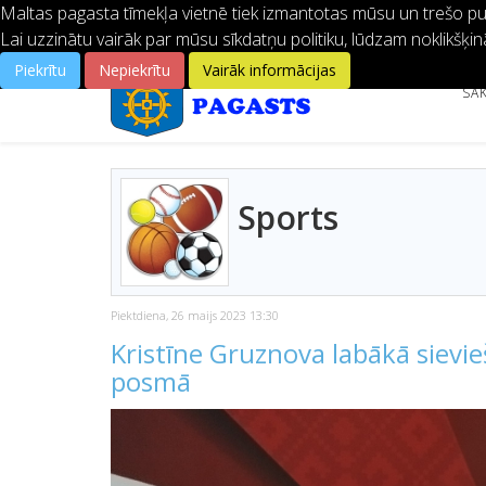
Maltas pagasta tīmekļa vietnē tiek izmantotas mūsu un trešo pušu
Lai uzzinātu vairāk par mūsu sīkdatņu politiku, lūdzam noklikšķin
Piekrītu
Nepiekrītu
Vairāk informācijas
SĀ
Sports
Piektdiena, 26 maijs 2023 13:30
Kristīne Gruznova labākā sievi
posmā