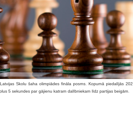
atvijas Skolu šaha olimpiādes fināla posms. Kopumā piedalījās 202 
s plus 5 sekundes par gājienu katram dalībniekam līdz partijas beigām.