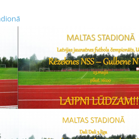
adionā