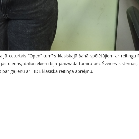
ijā ceturtais “Open” turnīrs klasiskajā šahā spēlētājiem ar reitingu 
jās dienās, dalībniekiem bija jāaizvada turnīru pēc Šveices sistēmas,
par gājienu ar FIDE klasiskā reitinga aprēķinu.