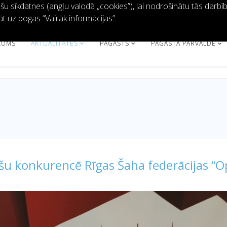
 sīkdatnes (angļu valodā „cookies”), lai nodrošinātu tās darbību 
āt uz pogas “Vairāk informācijas”.
KUMS
AKTUALITĀTES
PAGASTS
PAGASTA PĀRVALDE
ešu konkurencē Rīgas Šaha federācijas “O