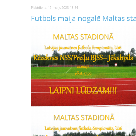
Piektdiena, 19 maijs 2023 13:54
Futbols maija nogalē Maltas st