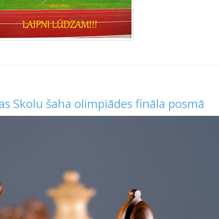
jas Skolu šaha olimpiādes fināla posmā