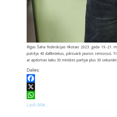
Rīgas Šaha federācijas rīkotais 2023. gada 19.-21. ma
pulcēja 40 dalībniekus, pārsvarā jaunos censoņus. Tri
ar apdomas laiku 30 minūtes partijai plus 30 sekundes 
Dalies:
Facebook
X
WhatsApp
Lasīt tālāk...