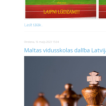
Lasīt tālāk...
Otrdiena, 16 maijs 2023 15:04
Maltas vidusskolas dalība Latvi